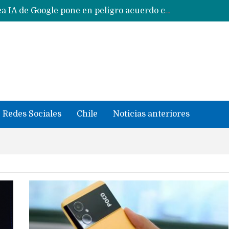
Reestructuración de fondo en área IA de Google pone en peligro acuerdo con Apple y salvataje de Siri
CXMT le dice NO a la venta de sus memorias a Apple y dará prioridad a Huawei y Xiaomi
Sailfish OS la «joya» de sistema operativo que Europa planea financiar para competir contra Android, iOS y HarmonyOS
se llevaron datos confidenciales a OpenAI
Solo China o Global: Cuáles Huawei MateBook, MatePad y Nova llegarán a Europa y LATAM?
Data Centers de Huawei en Chile, México, Brasil,Perú y Argentina podrían verse afectados por arremetida de EE.UU
Fabricantes suben precios de teléfonos y ganan más dinero en un mercado donde Xiaomi alerta por no mejorar ventas
Redes Sociales
Chile
Noticias anteriores