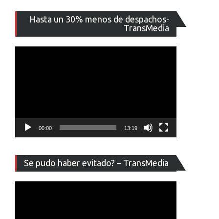
Reproducto
Hasta un 30% menos de despachos-
de
TransMedia
vídeo
00:00
13:19
Reproducto
Se pudo haber evitado? – TransMedia
de
vídeo