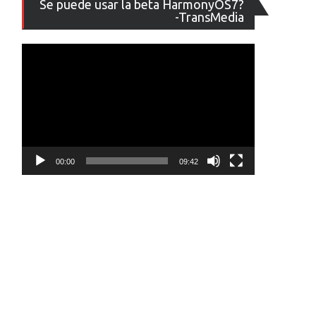
Se puede usar la beta HarmonyOS7?
de
-TransMedia
vídeo
00:00
09:42