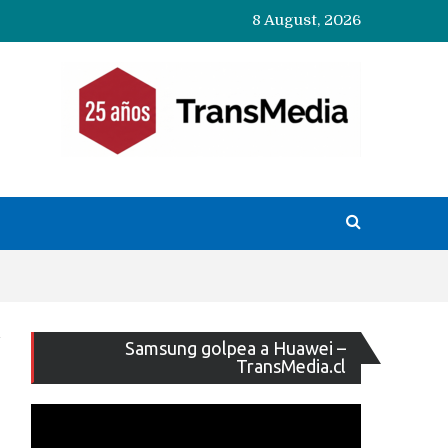
8 August, 2026
Reproducto
Samsung golpea a Huawei –
de
TransMedia.cl
vídeo