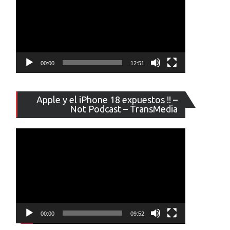
00:00
12:51
Reproducto
Apple y el iPhone 18 expuestos !! –
de
Not Podcast – TransMedia
vídeo
00:00
09:52