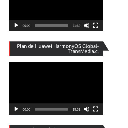
00:00
11:32
Reproducto
Plan de Huawei HarmonyOS Global-
de
TransMedia.cl
vídeo
00:00
15:31
Reproducto