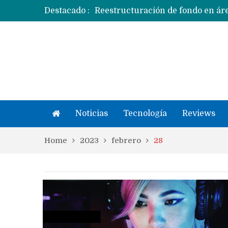
Destacado :
Apple dice que más ex empleados 
Noticias
Tecnología
Reviews
Home
2023
febrero
28