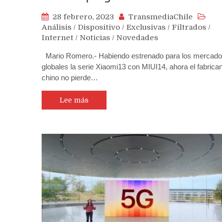
28 febrero, 2023
TransmediaChile
Análisis
/
Dispositivo
/
Exclusivas
/
Filtrados
/
Internet
/
Noticias
/
Novedades
Mario Romero.- Habiendo estrenado para los mercad
globales la serie Xiaomi13 con MIUI14, ahora el fabrica
chino no pierde…
Lee más