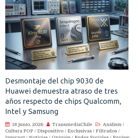
Desmontaje del chip 9030 de
Huawei demuestra atraso de tres
años respecto de chips Qualcomm,
Intel y Samsung
18 junio, 2026
TransmediaChile
Análisis
/
Cultura POP
/
Dispositivo
/
Exclusivas
/
Filtrados
/
Internet
/
Noticias
/
Opinión
/
Redes Sociales
/
Review