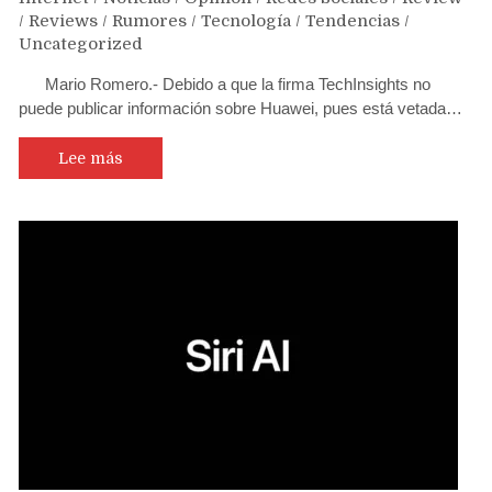
/
Reviews
/
Rumores
/
Tecnología
/
Tendencias
/
Uncategorized
Mario Romero.- Debido a que la firma TechInsights no
puede publicar información sobre Huawei, pues está vetada…
Lee más