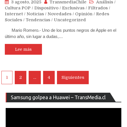
3 agosto, 2025
TransmediaChile
Análisis
/
Cultura POP
/
Dispositivo
/
Exclusivas
/
Filtrados
/
Internet
/
Noticias
/
Novedades
/
Opinión
/
Redes
Sociales
/
Tendencias
/
Uncategorized
Mario Romero.- Uno de los puntos negros de Apple en el
último año, sin lugar a dudas,…
Lee más
Navegación
1
2
…
4
Siguientes
de
entradas
Re
Samsung golpea a Huawei – TransMedia.cl
de
ví