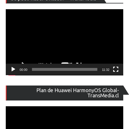
de
ví
00:00
11:32
Re
Plan de Huawei HarmonyOS Global-
de
TransMedia.cl
ví