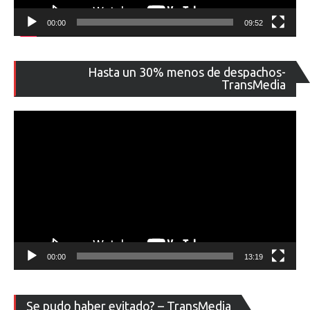
00:00
09:52
Re
Hasta un 30% menos de despachos-
de
TransMedia
ví
00:00
13:19
Re
Se pudo haber evitado? – TransMedia