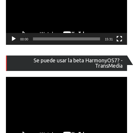
00:00
15:31
Re
Se puede usar la beta HarmonyOS7? -
de
TransMedia
ví