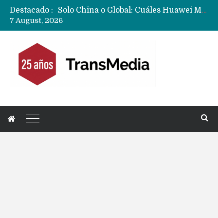
Destacado :
Data Centers de Huawei en Chile, México, Brasil,Perú y Argentina podrían verse afectados por arremetida de EE.UU
7 August, 2026
Fabricantes suben precios de teléfonos y ganan más dinero en un mercado donde Xiaomi alerta por no mejorar ventas