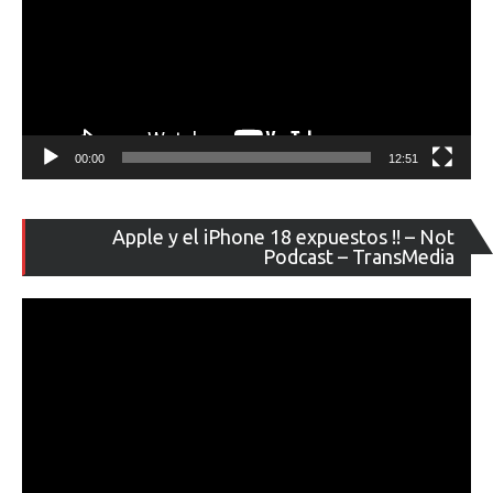
00:00
12:51
Re
Apple y el iPhone 18 expuestos !! – Not
de
Podcast – TransMedia
ví