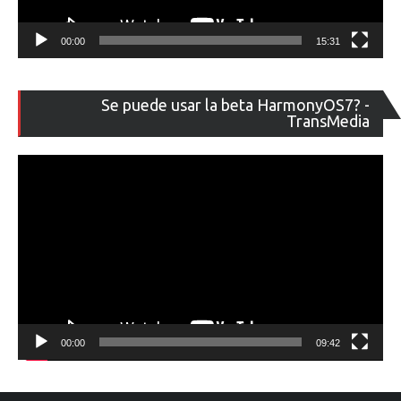
00:00
15:31
Re
Se puede usar la beta HarmonyOS7? -
de
TransMedia
ví
00:00
09:42