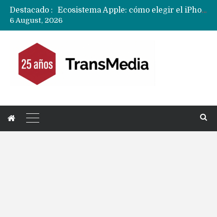
Destacado :
Nuevas filtraciones del Mate 90 Pro Max apuntan a potenciar las cámaras y pantalla OLED doble capa
6 August, 2026
Apple dice que más ex empleados se llevaron datos confidenciales a OpenAI