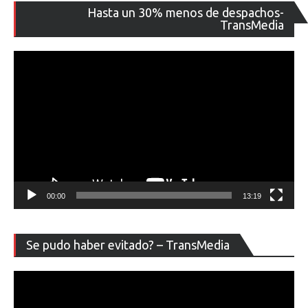
Re
Hasta un 30% menos de despachos-
de
TransMedia
ví
00:00
13:19
Re
Se pudo haber evitado? – TransMedia
de
ví