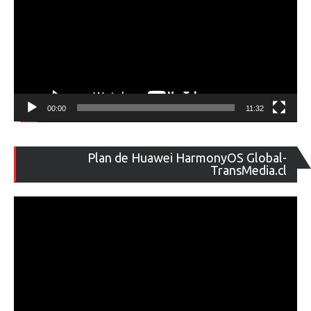
00:00
11:32
Re
Plan de Huawei HarmonyOS Global-
de
TransMedia.cl
ví