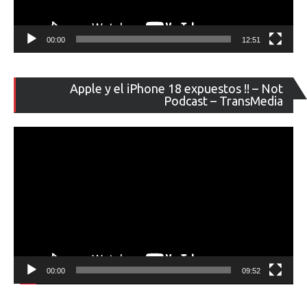
00:00
12:51
Re
Apple y el iPhone 18 expuestos !! – Not
de
Podcast – TransMedia
ví
00:00
09:52