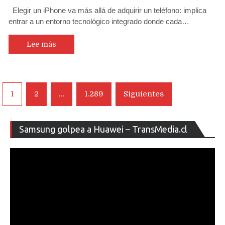
Elegir un iPhone va más allá de adquirir un teléfono: implica
entrar a un entorno tecnológico integrado donde cada…
Lee más
Navegación
1
2
…
1.289
Siguientes
de
entradas
Re
Samsung golpea a Huawei – TransMedia.cl
de
ví