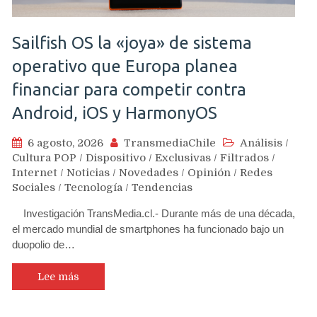
Sailfish OS la «joya» de sistema
operativo que Europa planea
financiar para competir contra
Android, iOS y HarmonyOS
6 agosto, 2026
TransmediaChile
Análisis
/
Cultura POP
/
Dispositivo
/
Exclusivas
/
Filtrados
/
Internet
/
Noticias
/
Novedades
/
Opinión
/
Redes
Sociales
/
Tecnología
/
Tendencias
Investigación TransMedia.cl.- Durante más de una década,
el mercado mundial de smartphones ha funcionado bajo un
duopolio de…
Lee más