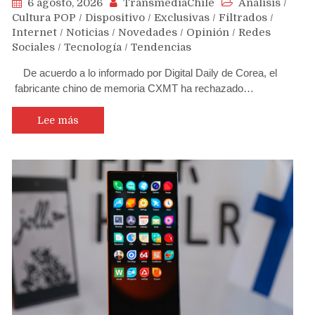
6 agosto, 2026
TransmediaChile
Análisis
/
Cultura POP
/
Dispositivo
/
Exclusivas
/
Filtrados
/
Internet
/
Noticias
/
Novedades
/
Opinión
/
Redes
Sociales
/
Tecnología
/
Tendencias
De acuerdo a lo informado por Digital Daily de Corea, el
fabricante chino de memoria CXMT ha rechazado…
Lee más