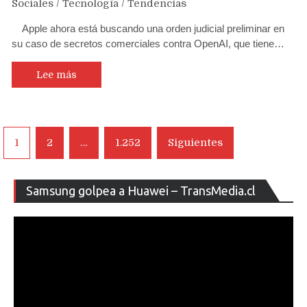
Sociales
/
Tecnología
/
Tendencias
Apple ahora está buscando una orden judicial preliminar en
su caso de secretos comerciales contra OpenAI, que tiene…
Lee más
Navegación
1
2
…
1.252
Siguientes
de
entradas
Re
Samsung golpea a Huawei – TransMedia.cl
de
ví