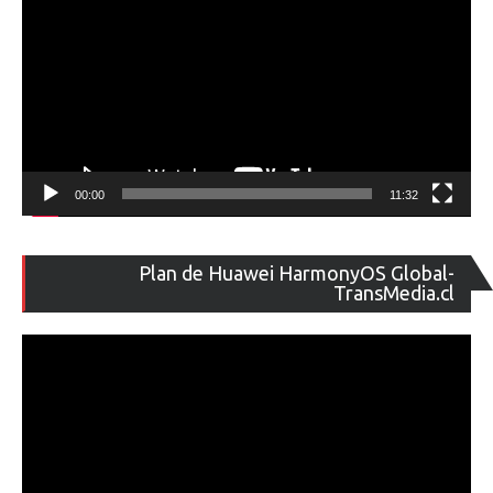
00:00
11:32
Re
Plan de Huawei HarmonyOS Global-
de
TransMedia.cl
ví