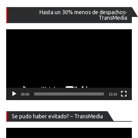
Re
Hasta un 30% menos de despachos-
de
TransMedia
ví
00:00
13:19
Re
Se pudo haber evitado? – TransMedia
de
ví