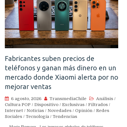
Fabricantes suben precios de
teléfonos y ganan más dinero en un
mercado donde Xiaomi alerta por no
mejorar ventas
6 agosto, 2026
TransmediaChile
Análisis
/
Cultura POP
/
Dispositivo
/
Exclusivas
/
Filtrados
/
Internet
/
Noticias
/
Novedades
/
Opinión
/
Redes
Sociales
/
Tecnología
/
Tendencias
Mario Romero.- Los ingresos globales de teléfonos