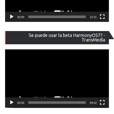
00:00
15:31
Re
Se puede usar la beta HarmonyOS7? -
de
TransMedia
ví
00:00
09:42