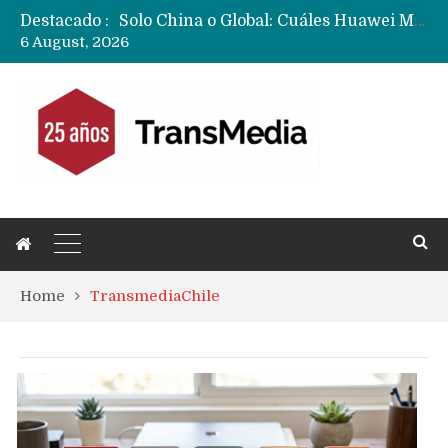
Solo China o Global: Cuáles Huawei MateBook, MatePad y Nova llegarán a Europa y LATAM?
Destacado :
Data Centers de Huawei en Chile, México, Brasil,Perú y Argentina podrían verse afectados por arremetida de EE.UU
6 August, 2026
Fabricantes suben precios de teléfonos y ganan más dinero en un mercado donde Xiaomi alerta por no mejorar ventas
Home
TransmediaChile