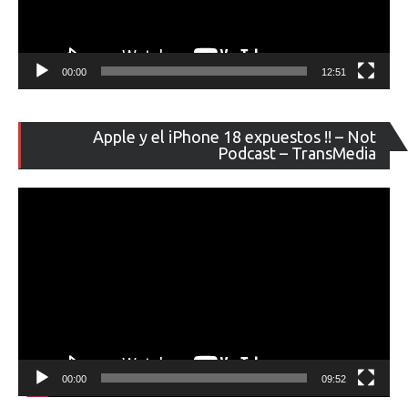
00:00
12:51
Re
Apple y el iPhone 18 expuestos !! – Not
de
Podcast – TransMedia
ví
00:00
09:52