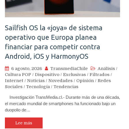
Sailfish OS la «joya» de sistema
operativo que Europa planea
financiar para competir contra
Android, iOS y HarmonyOS
6 agosto, 2026
TransmediaChile
Análisis
/
Cultura POP
/
Dispositivo
/
Exclusivas
/
Filtrados
/
Internet
/
Noticias
/
Novedades
/
Opinión
/
Redes
Sociales
/
Tecnología
/
Tendencias
Investigación TransMedia.cl.- Durante más de una década,
el mercado mundial de smartphones ha funcionado bajo un
duopolio de…
Lee más