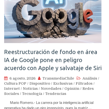
Reestructuración de fondo en área
IA de Google pone en peligro
acuerdo con Apple y salvataje de Siri
6 agosto, 2026
TransmediaChile
Análisis
/
Cultura POP
/
Dispositivo
/
Exclusivas
/
Filtrados
/
Internet
/
Noticias
/
Novedades
/
Opinión
/
Redes
Sociales
/
Tecnología
/
Tendencias
Mario Romero.- La carrera por la inteligencia artificial
generativa ha dado un giro imprevisto, pues la matríz…