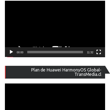
00:00
11:32
Re
Plan de Huawei HarmonyOS Global-
de
TransMedia.cl
ví