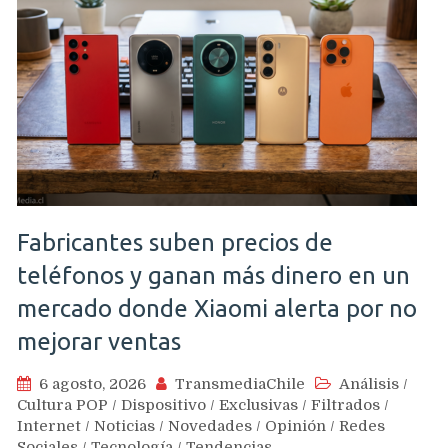
Fabricantes suben precios de
teléfonos y ganan más dinero en un
mercado donde Xiaomi alerta por no
mejorar ventas
6 agosto, 2026
TransmediaChile
Análisis
/
Cultura POP
/
Dispositivo
/
Exclusivas
/
Filtrados
/
Internet
/
Noticias
/
Novedades
/
Opinión
/
Redes
Sociales
/
Tecnología
/
Tendencias