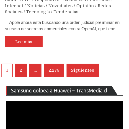
Internet
/
Noticias
/
Novedades
/
Opinión
/
Redes
Sociales
/
Tecnología
/
Tendencias
Apple ahora está buscando una orden judicial preliminar en
su caso de secretos comerciales contra OpenAI, que tiene…
Lee más
Navegación
1
2
…
2.278
Siguientes
de
entradas
Re
Samsung golpea a Huawei – TransMedia.cl
de
ví