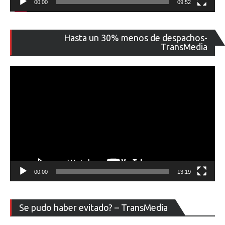
00:00
09:52
Re
Hasta un 30% menos de despachos-
de
TransMedia
ví
00:00
13:19
Re
Se pudo haber evitado? – TransMedia
de
ví