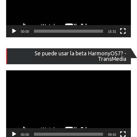
00:00
15:31
Re
Se puede usar la beta HarmonyOS7? -
de
TransMedia
ví
00:00
09:42