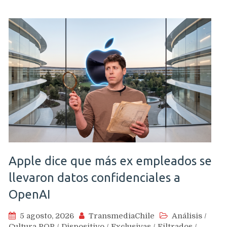
Apple dice que más ex empleados se
llevaron datos confidenciales a
OpenAI
5 agosto, 2026
TransmediaChile
Análisis
/
Cultura POP
/
Dispositivo
/
Exclusivas
/
Filtrados
/