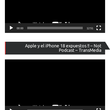
00:00
12:51
Re
Apple y el iPhone 18 expuestos !! – Not
de
Podcast – TransMedia
ví