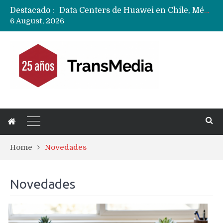
Destacado :
Data Centers de Huawei en Chile, México, Brasil,Perú y Argentina podrían verse afectados por arremetida de EE.UU
6 August, 2026
Fabricantes suben precios de teléfonos y ganan más dinero en un mercado donde Xiaomi alerta por no mejorar ventas
Home
Novedades
Novedades