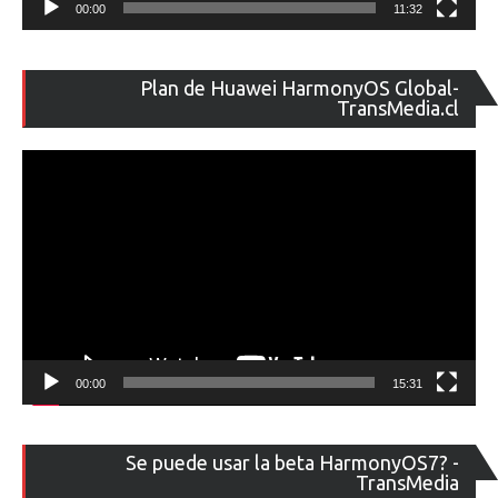
00:00
11:32
Re
Plan de Huawei HarmonyOS Global-
de
TransMedia.cl
ví
00:00
15:31
Re
Se puede usar la beta HarmonyOS7? -
de
TransMedia