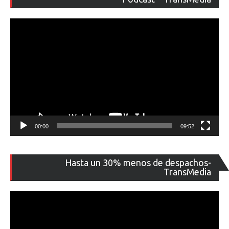
ví
00:00
09:52
Re
Hasta un 30% menos de despachos-
de
TransMedia
ví