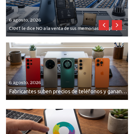
6 agosto, 2026
6
Reestructuración de fondo en área IA de Google pone en peligro acuerdo con Apple y salvataje de Siri
CXMT le dice NO a la venta de sus memorias a Apple y dará prioridad a Huawei y Xiaomi
6 agosto, 2026
Fabricantes suben precios de teléfonos y ganan más dinero en un mercado donde Xiaomi alerta por no mejorar ventas