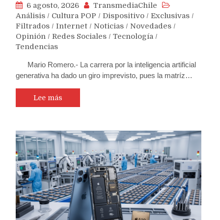
6 agosto, 2026
TransmediaChile
Análisis
/
Cultura POP
/
Dispositivo
/
Exclusivas
/
Filtrados
/
Internet
/
Noticias
/
Novedades
/
Opinión
/
Redes Sociales
/
Tecnología
/
Tendencias
Mario Romero.- La carrera por la inteligencia artificial
generativa ha dado un giro imprevisto, pues la matríz…
Lee más