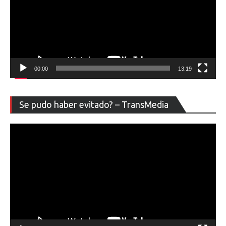
00:00
13:19
Re
Se pudo haber evitado? – TransMedia
de
ví