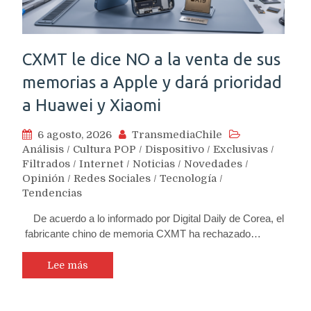
CXMT le dice NO a la venta de sus
memorias a Apple y dará prioridad
a Huawei y Xiaomi
6 agosto, 2026
TransmediaChile
Análisis
/
Cultura POP
/
Dispositivo
/
Exclusivas
/
Filtrados
/
Internet
/
Noticias
/
Novedades
/
Opinión
/
Redes Sociales
/
Tecnología
/
Tendencias
De acuerdo a lo informado por Digital Daily de Corea, el
fabricante chino de memoria CXMT ha rechazado…
Lee más