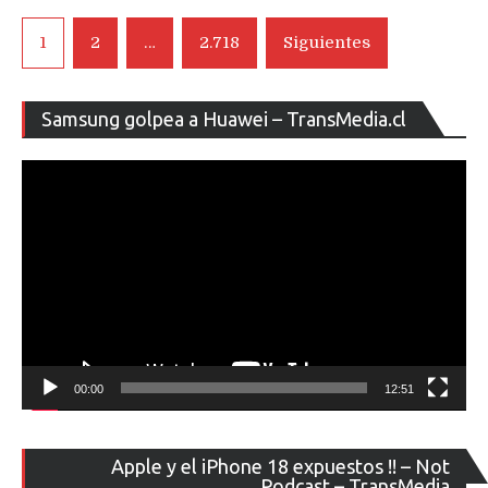
Navegación
1
2
…
2.718
Siguientes
de
entradas
Re
Samsung golpea a Huawei – TransMedia.cl
de
ví
00:00
12:51
Re
Apple y el iPhone 18 expuestos !! – Not
de
Podcast – TransMedia