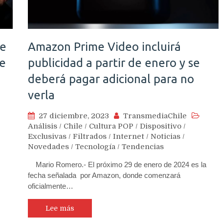
le
Amazon Prime Video incluirá
re
publicidad a partir de enero y se
deberá pagar adicional para no
verla
27 diciembre, 2023
TransmediaChile
Análisis
/
Chile
/
Cultura POP
/
Dispositivo
/
Exclusivas
/
Filtrados
/
Internet
/
Noticias
/
Novedades
/
Tecnología
/
Tendencias
Mario Romero.- El próximo 29 de enero de 2024 es la
fecha señalada por Amazon, donde comenzará
oficialmente…
Lee más