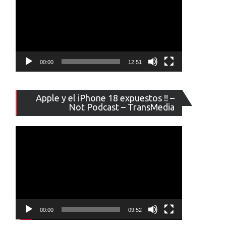
00:00
12:51
Reproducto
Apple y el iPhone 18 expuestos !! –
de
Not Podcast – TransMedia
vídeo
00:00
09:52