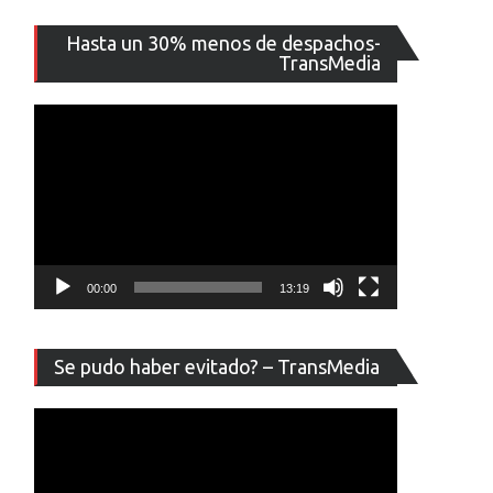
Reproducto
Hasta un 30% menos de despachos-
de
TransMedia
vídeo
00:00
13:19
Reproducto
Se pudo haber evitado? – TransMedia
de
vídeo