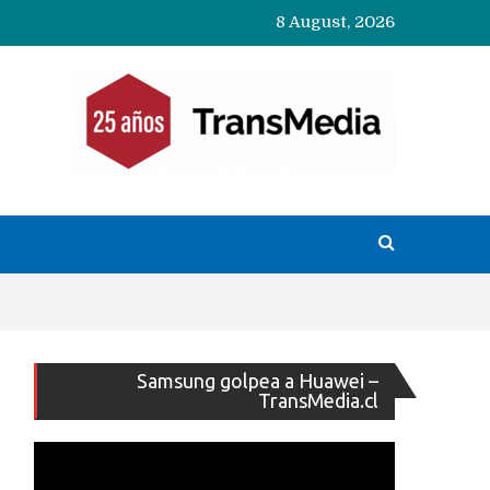
8 August, 2026
Reproducto
Samsung golpea a Huawei –
de
TransMedia.cl
vídeo