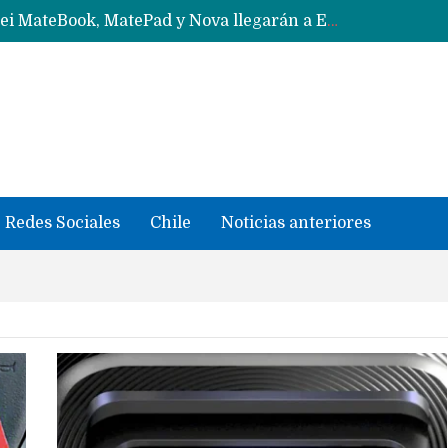
Solo China o Global: Cuáles Huawei MateBook, MatePad y Nova llegarán a Europa y LATAM?
Data Centers de Huawei en Chile, México, Brasil,Perú y Argentina podrían verse afectados por arremetida de EE.UU
Fabricantes suben precios de teléfonos y ganan más dinero en un mercado donde Xiaomi alerta por no mejorar ventas
Redes Sociales
Chile
Noticias anteriores