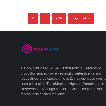
Navegación
1
2
…
263
Siguientes
de
entradas
© Copyright 2002 - 2024 - TransMedia.cl - Marcas y
productos aparecidas en este sitio pertenecen a sus
respectivos propietarios y no están relacionados con la
línea editorial de TransMedia.cl Algunos Derechos son
Reservados. Santiago de Chile. Contenido puede ser
reproducido citando la fuente