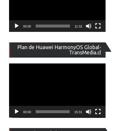
00:00
11:32
Reproducto
Plan de Huawei HarmonyOS Global-
de
TransMedia.cl
vídeo
00:00
15:31
Reproducto