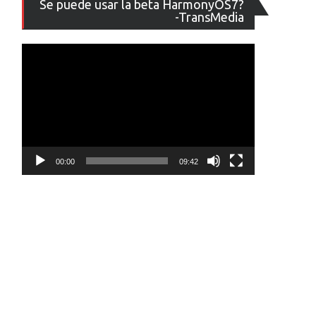
Se puede usar la beta HarmonyOS7?
de
-TransMedia
vídeo
00:00
09:42