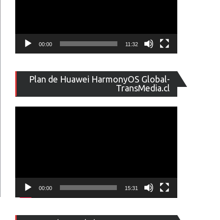
00:00
11:32
Reproducto
Plan de Huawei HarmonyOS Global-
de
TransMedia.cl
vídeo
00:00
15:31
Reproducto