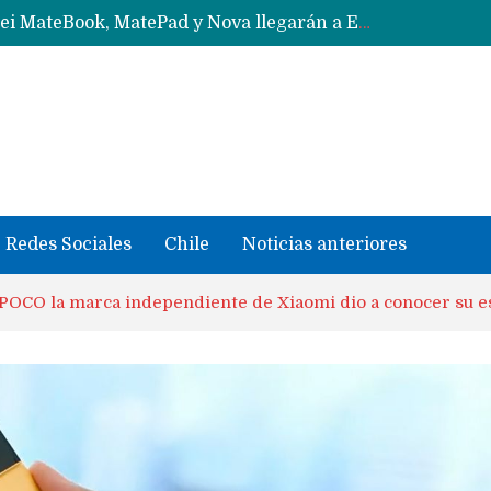
Data Centers de Huawei en Chile, México, Brasil,Perú y Argentina podrían verse afectados por arremetida de EE.UU
Fabricantes suben precios de teléfonos y ganan más dinero en un mercado donde Xiaomi alerta por no mejorar ventas
Redes Sociales
Chile
Noticias anteriores
OCO la marca independiente de Xiaomi dio a conocer su es