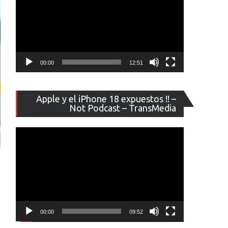
00:00
12:51
Reproducto
Apple y el iPhone 18 expuestos !! –
de
Not Podcast – TransMedia
vídeo
00:00
09:52