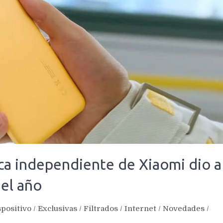
 independiente de Xiaomi dio a
 el año
spositivo
/
Exclusivas
/
Filtrados
/
Internet
/
Novedades
/