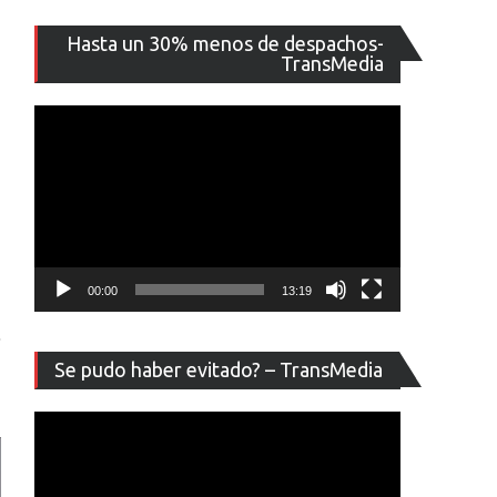
Reproducto
Hasta un 30% menos de despachos-
de
TransMedia
vídeo
00:00
13:19
.
Reproducto
Se pudo haber evitado? – TransMedia
de
vídeo