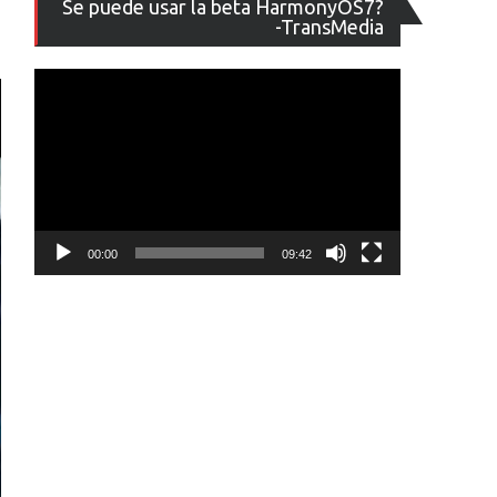
Se puede usar la beta HarmonyOS7?
de
-TransMedia
vídeo
00:00
09:42