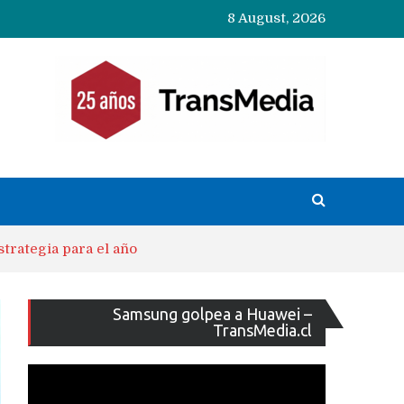
8 August, 2026
trategia para el año
Reproducto
Samsung golpea a Huawei –
de
TransMedia.cl
vídeo