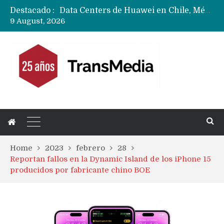
Destacado :
Data Centers de Huawei en Chile, México, Brasil,Perú y Argentina podrían verse afectados por arremetida de EE.UU
9 August, 2026
Fabricantes suben precios de teléfonos y ganan más dinero en un mercado donde Xiaomi alerta por no mejorar ventas
Home
2023
febrero
28
Reportan fallos en la Dynamic Island de los iPhone 15
producidos por fabricante chino BOE