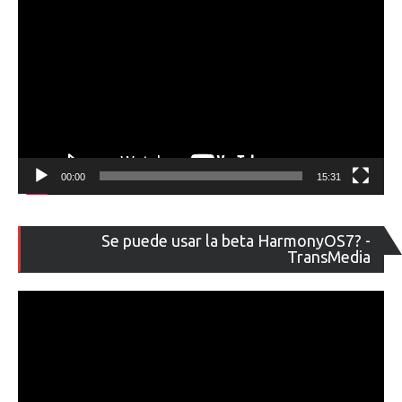
00:00
15:31
Re
Se puede usar la beta HarmonyOS7? -
de
TransMedia
ví