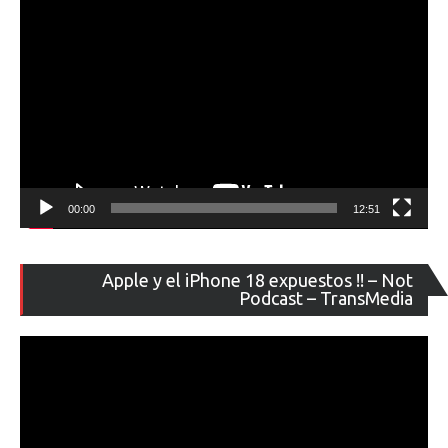
00:00
12:51
Re
Apple y el iPhone 18 expuestos !! – Not
de
Podcast – TransMedia
ví