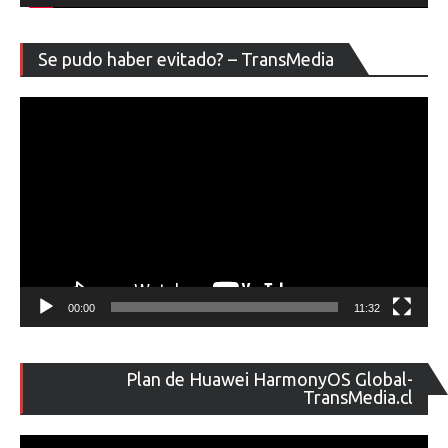
Re
Se pudo haber evitado? – TransMedia
de
ví
00:00
11:32
Re
Plan de Huawei HarmonyOS Global-
de
TransMedia.cl
ví