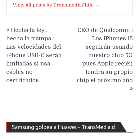
View all posts by TransmediaChile →
Navegación
Hecha la ley..
CEO de Qualcomm :
de
hecha la trampa :
Los iPhones 15
entradas
Las velocidades del
seguirán usando
iPhone USB-C serán
nuestro chip 5G
limitadas si usa
pues Apple recién
cables no
tendrá su propio
certificados
chip el próximo año
Re
Samsung golpea a Huawei – TransMedia.cl
de
ví