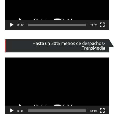
00:00
09:52
Re
Hasta un 30% menos de despachos-
de
TransMedia
ví
00:00
13:19