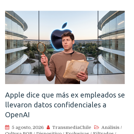
Apple dice que más ex empleados se
llevaron datos confidenciales a
OpenAI
5 agosto, 2026
TransmediaChile
Análisis
/
Cultura POP
/
Dispositivo
/
Exclusivas
/
Filtrados
/