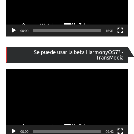
00:00
15:31
Re
Se puede usar la beta HarmonyOS7? -
de
TransMedia
ví
00:00
09:42