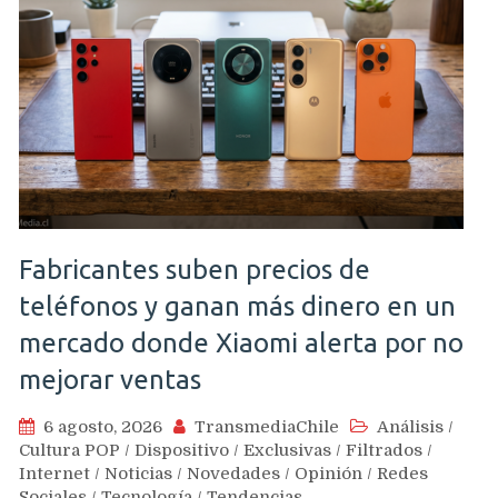
Fabricantes suben precios de
teléfonos y ganan más dinero en un
mercado donde Xiaomi alerta por no
mejorar ventas
6 agosto, 2026
TransmediaChile
Análisis
/
Cultura POP
/
Dispositivo
/
Exclusivas
/
Filtrados
/
Internet
/
Noticias
/
Novedades
/
Opinión
/
Redes
Sociales
/
Tecnología
/
Tendencias