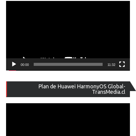
00:00
11:32
Re
Plan de Huawei HarmonyOS Global-
de
TransMedia.cl
ví