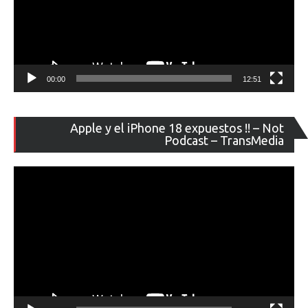
00:00
12:51
Re
Apple y el iPhone 18 expuestos !! – Not
de
Podcast – TransMedia
ví