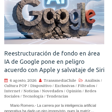
Reestructuración de fondo en área
IA de Google pone en peligro
acuerdo con Apple y salvataje de Siri
6 agosto, 2026
TransmediaChile
Análisis
/
Cultura POP
/
Dispositivo
/
Exclusivas
/
Filtrados
/
Internet
/
Noticias
/
Novedades
/
Opinión
/
Redes
Sociales
/
Tecnología
/
Tendencias
Mario Romero.- La carrera por la inteligencia artificial
generativa ha dado un giro imprevisto, pues la matríz…