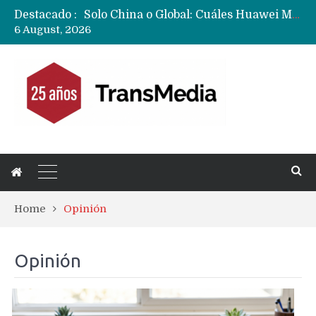
Solo China o Global: Cuáles Huawei MateBook, MatePad y Nova llegarán a Europa y LATAM?
Destacado :
Data Centers de Huawei en Chile, México, Brasil,Perú y Argentina podrían verse afectados por arremetida de EE.UU
6 August, 2026
Fabricantes suben precios de teléfonos y ganan más dinero en un mercado donde Xiaomi alerta por no mejorar ventas
Home
Opinión
Opinión