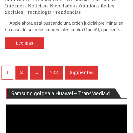
Internet
/
Noticias
/
Novedades
/
Opinión
/
Redes
Sociales
/
Tecnología
/
Tendencias
Apple ahora está buscando una orden judicial preliminar en
su caso de secretos comerciales contra OpenAI, que tiene…
Lee más
Navegación
1
2
…
728
Siguientes
de
entradas
Re
Samsung golpea a Huawei – TransMedia.cl
de
ví