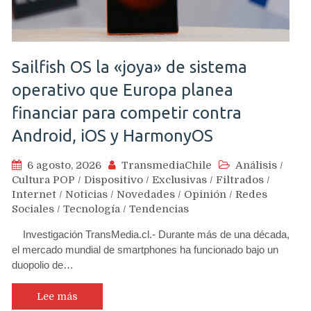
Sailfish OS la «joya» de sistema
operativo que Europa planea
financiar para competir contra
Android, iOS y HarmonyOS
6 agosto, 2026
TransmediaChile
Análisis
/
Cultura POP
/
Dispositivo
/
Exclusivas
/
Filtrados
/
Internet
/
Noticias
/
Novedades
/
Opinión
/
Redes
Sociales
/
Tecnología
/
Tendencias
Investigación TransMedia.cl.- Durante más de una década,
el mercado mundial de smartphones ha funcionado bajo un
duopolio de…
Lee más