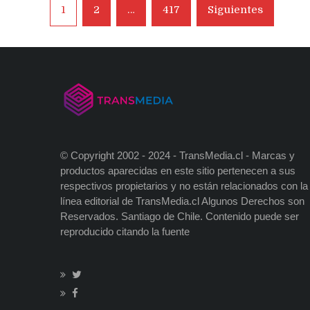
Navegación
1
2
…
417
Siguientes
de
entradas
© Copyright 2002 - 2024 - TransMedia.cl - Marcas y
productos aparecidas en este sitio pertenecen a sus
respectivos propietarios y no están relacionados con la
línea editorial de TransMedia.cl Algunos Derechos son
Reservados. Santiago de Chile. Contenido puede ser
reproducido citando la fuente