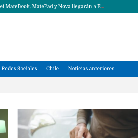
Solo China o Global: Cuáles Huawei MateBook, MatePad y Nova llegarán a Europa y LATAM?
Data Centers de Huawei en Chile, México, Brasil,Perú y Argentina podrían verse afectados por arremetida de EE.UU
Fabricantes suben precios de teléfonos y ganan más dinero en un mercado donde Xiaomi alerta por no mejorar ventas
Redes Sociales
Chile
Noticias anteriores