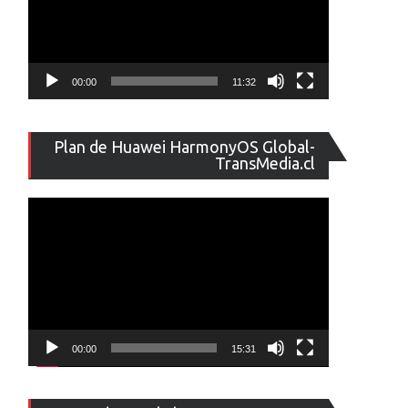
00:00
11:32
Reproducto
Plan de Huawei HarmonyOS Global-
de
TransMedia.cl
vídeo
00:00
15:31
Reproducto