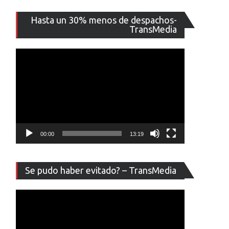
Reproducto
Hasta un 30% menos de despachos-
de
TransMedia
vídeo
00:00
13:19
Reproducto
Se pudo haber evitado? – TransMedia
de
vídeo