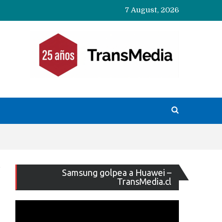
7 August, 2026
Reproducto
Samsung golpea a Huawei –
de
TransMedia.cl
vídeo