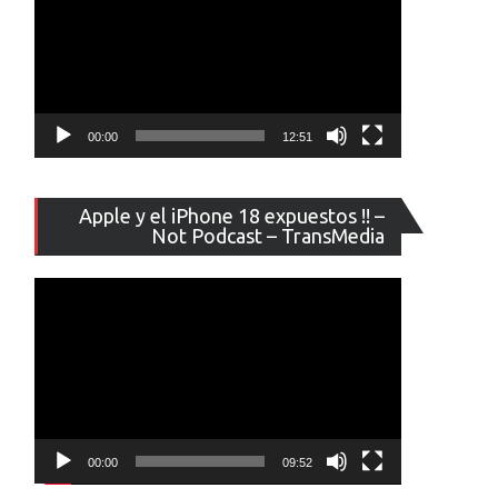
00:00
12:51
Reproducto
Apple y el iPhone 18 expuestos !! –
de
Not Podcast – TransMedia
vídeo
00:00
09:52