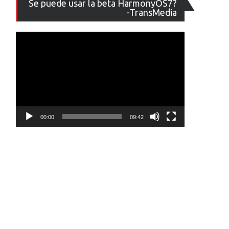
Se puede usar la beta HarmonyOS7?
de
-TransMedia
vídeo
00:00
09:42