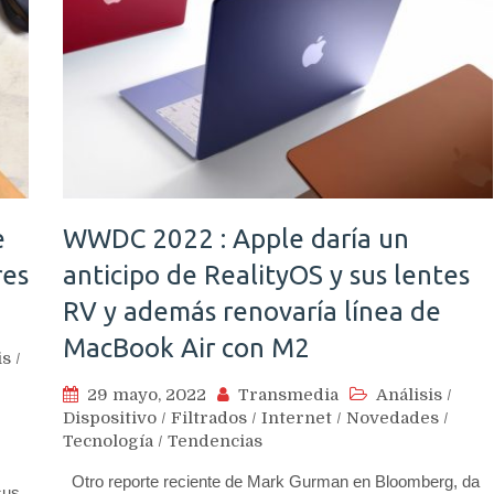
e
WWDC 2022 : Apple daría un
res
anticipo de RealityOS y sus lentes
RV y además renovaría línea de
MacBook Air con M2
is
/
29 mayo, 2022
Transmedia
Análisis
/
Dispositivo
/
Filtrados
/
Internet
/
Novedades
/
Tecnología
/
Tendencias
Otro reporte reciente de Mark Gurman en Bloomberg, da
sus