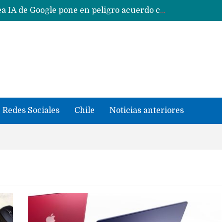
Reestructuración de fondo en área IA de Google pone en peligro acuerdo con Apple y salvataje de Siri
CXMT le dice NO a la venta de sus memorias a Apple y dará prioridad a Huawei y Xiaomi
Sailfish OS la «joya» de sistema operativo que Europa planea financiar para competir contra Android, iOS y HarmonyOS
se llevaron datos confidenciales a OpenAI
Solo China o Global: Cuáles Huawei MateBook, MatePad y Nova llegarán a Europa y LATAM?
Data Centers de Huawei en Chile, México, Brasil,Perú y Argentina podrían verse afectados por arremetida de EE.UU
Fabricantes suben precios de teléfonos y ganan más dinero en un mercado donde Xiaomi alerta por no mejorar ventas
Redes Sociales
Chile
Noticias anteriores