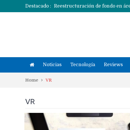
Destacado :
Apple dice que más ex empleados 
Noticias
Tecnología
Reviews
Home
VR
VR