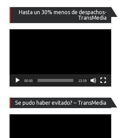
Reproducto
Hasta un 30% menos de despachos-
de
TransMedia
vídeo
00:00
13:19
Reproducto
Se pudo haber evitado? – TransMedia
de
vídeo