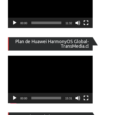
00:00
11:32
Reproducto
Plan de Huawei HarmonyOS Global-
de
TransMedia.cl
vídeo
00:00
15:31
Reproducto