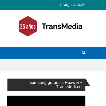
7 August, 2026
Reproducto
Samsung golpea a Huawei –
de
TransMedia.cl
vídeo