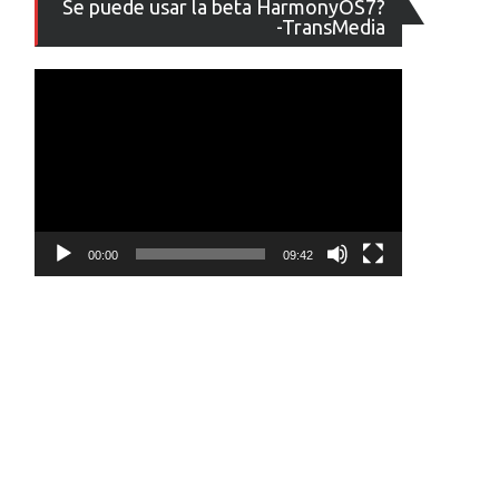
Se puede usar la beta HarmonyOS7?
de
-TransMedia
vídeo
00:00
09:42