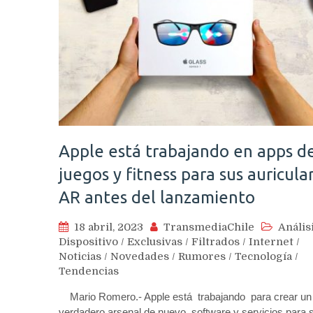
Apple está trabajando en apps d
juegos y fitness para sus auricula
AR antes del lanzamiento
18 abril, 2023
TransmediaChile
Anális
Dispositivo
/
Exclusivas
/
Filtrados
/
Internet
/
Noticias
/
Novedades
/
Rumores
/
Tecnología
/
Tendencias
Mario Romero.- Apple está trabajando para crear un
verdadero arsenal de nuevo software y servicios para 