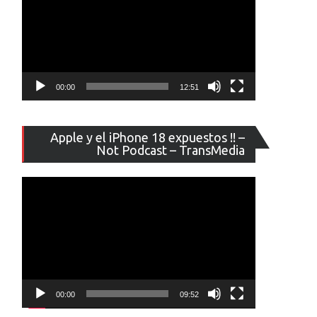
00:00
12:51
Reproducto
Apple y el iPhone 18 expuestos !! –
de
Not Podcast – TransMedia
vídeo
00:00
09:52