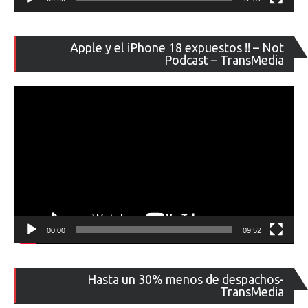
Re
Apple y el iPhone 18 expuestos !! – Not
de
Podcast – TransMedia
ví
00:00
09:52
Re
Hasta un 30% menos de despachos-
de
TransMedia
ví