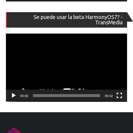
Re
Se puede usar la beta HarmonyOS7? -
de
TransMedia
ví
00:00
09:42