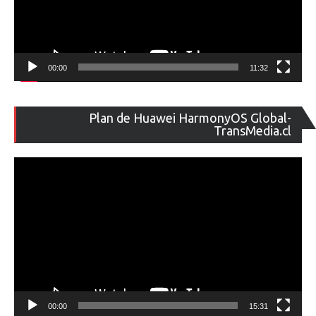
00:00
11:32
Re
Plan de Huawei HarmonyOS Global-
de
TransMedia.cl
ví
00:00
15:31