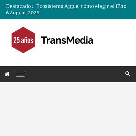
Ecosistema Apple: cómo elegir el iPhone según tu uso
Destacado :
Nuevas filtraciones del Mate 90 Pro Max apuntan a potenciar las cámaras y pantalla OLED doble capa
6 August, 2026
Apple dice que más ex empleados se llevaron datos confidenciales a OpenAI