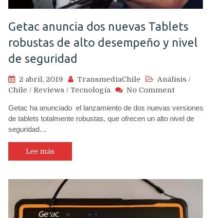
Getac anuncia dos nuevas Tablets
robustas de alto desempeño y nivel
de seguridad
2 abril, 2019
TransmediaChile
Análisis
/
on
Chile
/
Reviews
/
Tecnología
No Comment
Getac
Getac ha anunciado el lanzamiento de dos nuevas versiones
anuncia
de tablets totalmente robustas, que ofrecen un alto nivel de
dos
seguridad…
nuevas
Tablets
robustas
Lee más
de
alto
desempeño
y
nivel
de