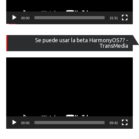
00:00
15:31
Re
Se puede usar la beta HarmonyOS7? -
de
TransMedia
ví
00:00
09:42