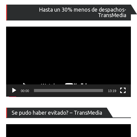
Re
Hasta un 30% menos de despachos-
de
TransMedia
ví
00:00
13:19
Re
Se pudo haber evitado? – TransMedia
de
ví