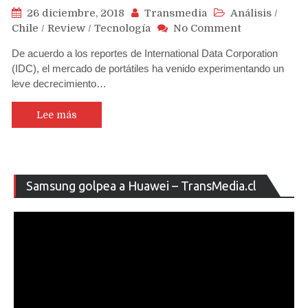
26 diciembre, 2018
Transmedia
Análisis
/
on
Chile
/
Review
/
Tecnología
No Comment
Fabricante
De acuerdo a los reportes de International Data Corporation
de
(IDC), el mercado de portátiles ha venido experimentando un
portátiles
leve decrecimiento…
ultraresiste
Getac
apuesta
Lee más
con
fuerza
a
mercado
Re
Samsung golpea a Huawei – TransMedia.cl
chileno
de
ví