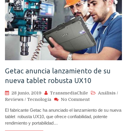
Getac anuncia lanzamiento de su
nueva tablet robusta UX10
28 junio, 2019
TransmediaChile
Análisis
/
on
Reviews
/
Tecnología
No Comment
Getac
El fabricante Getac ha anunciado el lanzamiento de su nueva
anuncia
tablet robusta UX10, que ofrece confiabilidad, potente
lanzamiento
rendimiento y portabilidad…
de
su