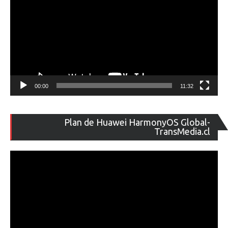
00:00
11:32
Re
Plan de Huawei HarmonyOS Global-
de
TransMedia.cl
ví