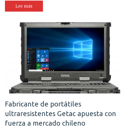
:
Lee más
Un
tablet
Android
altamente
resistente
y
rendidor
aún
en
las
peores
condiciones
Fabricante de portátiles
ultraresistentes Getac apuesta con
fuerza a mercado chileno