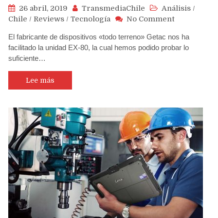
26 abril, 2019
TransmediaChile
Análisis
/
on
Chile
/
Reviews
/
Tecnología
No Comment
Review
El fabricante de dispositivos «todo terreno» Getac nos ha
Tablet
facilitado la unidad EX-80, la cual hemos podido probar lo
Getac
suficiente…
EX-
80
:
Lee más
Un
completo
dispositivo
todoterren
que
sorprende