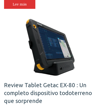
nueva
Lee más
tablet
robusta
UX10
Review Tablet Getac EX-80 : Un
completo dispositivo todoterreno
que sorprende