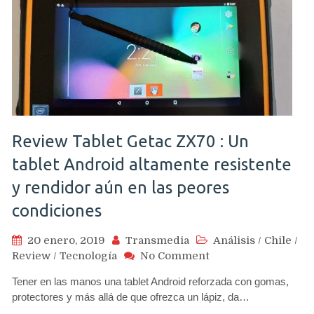
seguridad
Review Tablet Getac ZX70 : Un
tablet Android altamente resistente
y rendidor aún en las peores
condiciones
20 enero, 2019
Transmedia
Análisis
/
Chile
/
on
Review
/
Tecnología
No Comment
Review
Tener en las manos una tablet Android reforzada con gomas,
Tablet
protectores y más allá de que ofrezca un lápiz, da…
Getac
ZX70