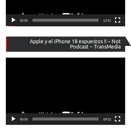
00:00
12:51
Re
Apple y el iPhone 18 expuestos !! – Not
de
Podcast – TransMedia
ví
00:00
09:52