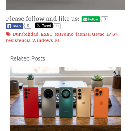
Please follow and like us:
0
0
44
Durabilidad
,
EX80
,
extremo
,
faenas
,
Getac
,
IP 67
,
resistencia
,
Windows 10
Related Posts