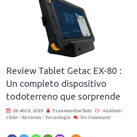
Review Tablet Getac EX-80 :
Un completo dispositivo
todoterreno que sorprende
26 abril, 2019
TransmediaChile
Análisis
/
on
Chile
/
Reviews
/
Tecnología
No Comment
Review
Tablet
Getac