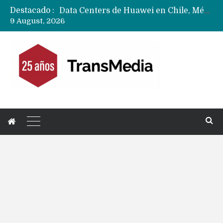
Destacado :
Data Centers de Huawei en Chile, México, Brasil,Perú y Argentina podrían verse afectados por arremetida de EE.UU
9 August, 2026
Fabricantes suben precios de teléfonos y ganan más dinero en un mercado donde Xiaomi alerta por no mejorar ventas