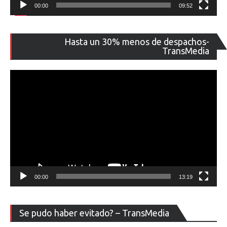
00:00
09:52
Re
Hasta un 30% menos de despachos-
de
TransMedia
ví
00:00
13:19
Re
Se pudo haber evitado? – TransMedia
de