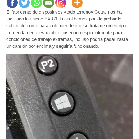
EX-
El fabricante de dispositivos «todo terreno» Getac nos ha
80
:
facilitado la unidad EX-80, la cual hemos podido probar lo
Un
suficiente como para entender de que se trata de un equipo
completo
tremendamente específico, diseñado especialmente para
dispositivo
condiciones de trabajo extremas, incluso podría pasar hasta
todoterren
un camión por encima y seguiría funcionando.
que
sorprende