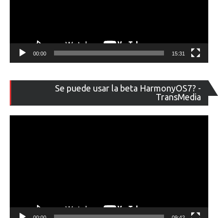
00:00
15:31
Re
Se puede usar la beta HarmonyOS7? -
de
TransMedia
ví
00:00
09:42