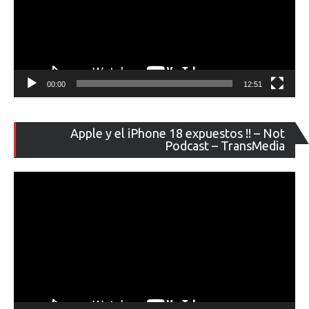
00:00
12:51
Re
Apple y el iPhone 18 expuestos !! – Not
de
Podcast – TransMedia
ví