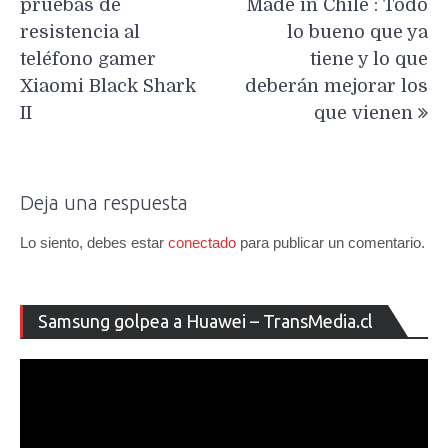
pruebas de
Made in Chile : Todo
entradas
resistencia al
lo bueno que ya
teléfono gamer
tiene y lo que
Xiaomi Black Shark
deberán mejorar los
II
que vienen
Deja una respuesta
Lo siento, debes estar
conectado
para publicar un comentario.
Re
Samsung golpea a Huawei – TransMedia.cl
de
ví