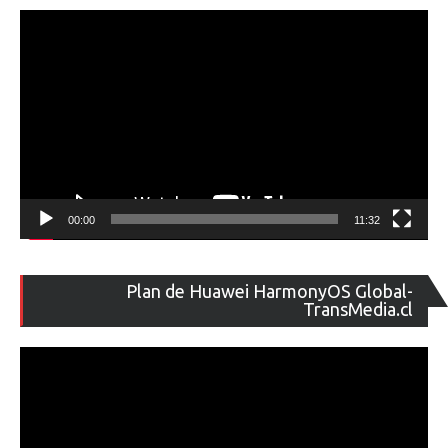
ví
00:00
11:32
Re
Plan de Huawei HarmonyOS Global-
de
TransMedia.cl
ví