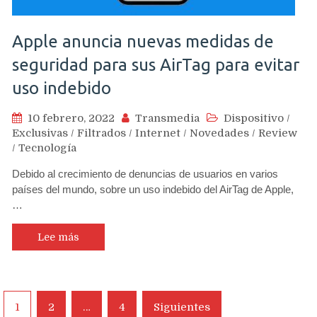
Apple anuncia nuevas medidas de
seguridad para sus AirTag para evitar
uso indebido
10 febrero, 2022
Transmedia
Dispositivo
/
Exclusivas
/
Filtrados
/
Internet
/
Novedades
/
Review
/
Tecnología
Debido al crecimiento de denuncias de usuarios en varios
países del mundo, sobre un uso indebido del AirTag de Apple,
…
Lee más
Navegación
1
2
…
4
Siguientes