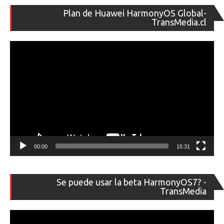
Re
Plan de Huawei HarmonyOS Global-
de
TransMedia.cl
ví
00:00
15:31
Re
Se puede usar la beta HarmonyOS7? -
de
TransMedia
ví