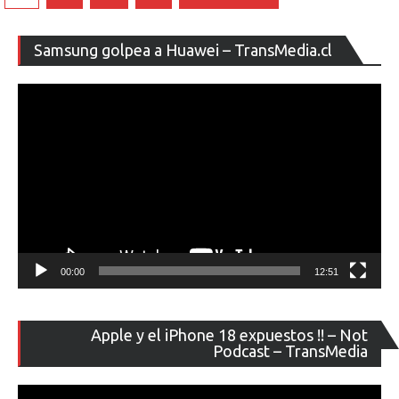
de
entradas
Re
Samsung golpea a Huawei – TransMedia.cl
de
ví
00:00
12:51
Re
Apple y el iPhone 18 expuestos !! – Not
de
Podcast – TransMedia
ví