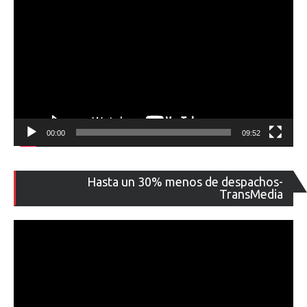
00:00
09:52
Re
Hasta un 30% menos de despachos-
de
TransMedia
ví