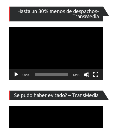
Reproducto
Hasta un 30% menos de despachos-
de
TransMedia
vídeo
00:00
13:19
Reproducto
Se pudo haber evitado? – TransMedia
de
vídeo