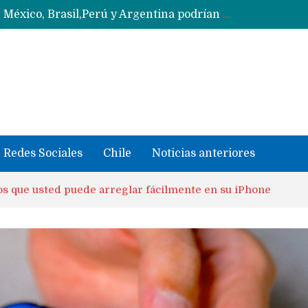
Data Centers de Huawei en Chile, México, Brasil,Perú y Argentina podrían verse afectados por arremetida de EE.UU
Fabricantes suben precios de teléfonos y ganan más dinero en un mercado donde Xiaomi alerta por no mejorar ventas
Redes Sociales
Chile
Noticias anteriores
os que usted puede arreglar fácilmente en su iPhone