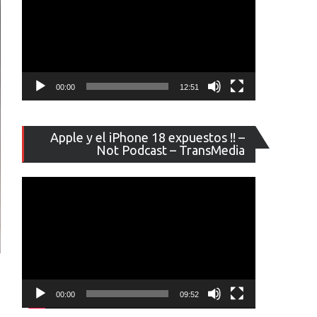
00:00
12:51
Reproducto
Apple y el iPhone 18 expuestos !! –
de
Not Podcast – TransMedia
vídeo
00:00
09:52