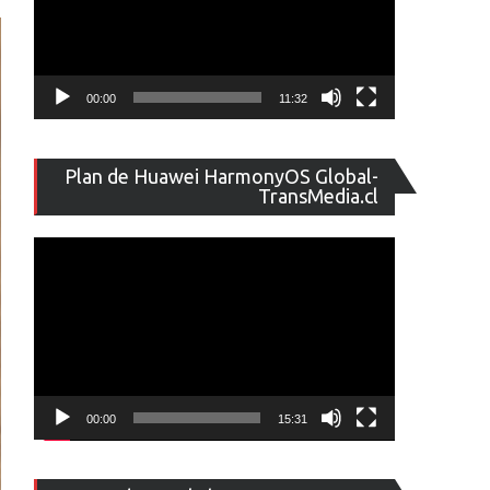
00:00
11:32
Reproducto
Plan de Huawei HarmonyOS Global-
de
TransMedia.cl
vídeo
00:00
15:31
Reproducto