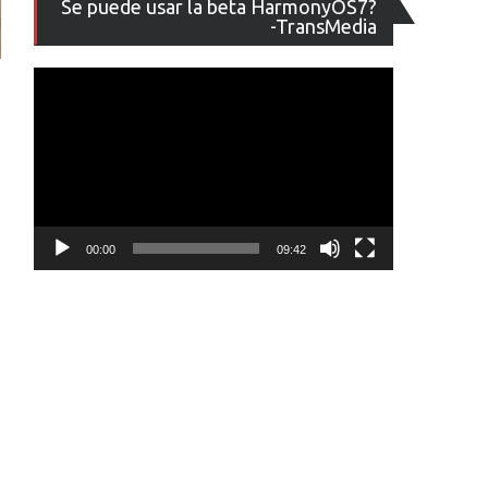
Se puede usar la beta HarmonyOS7?
de
-TransMedia
vídeo
00:00
09:42