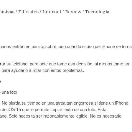
lusivas
/
Filtrados
/
Internet
/
Review
/
Tecnología
suarios entran en pánico sobre todo cuando el uso del iPhone se torna
tirar su teléfono, pero ante que tome esa decisión, al menos tome un
s para ayudarlo a lidiar con estos problemas.
o
 una foto
. No pierda su tiempo en una tarea tan engorrosa si tiene un iPhone
 de iOS 15 que le permite copiar texto de una foto. Esta
mano. Solo necesita ser razonablemente legible. No es necesario