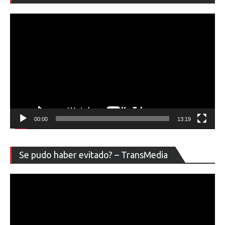
ví
00:00
13:19
Re
Se pudo haber evitado? – TransMedia
de
ví