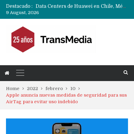
Destacado :
Data Centers de Huawei en Chile, México, Brasil,Perú y Argentina podrían verse afectados por arremetida de EE.UU
9 August, 2026
Fabricantes suben precios de teléfonos y ganan más dinero en un mercado donde Xiaomi alerta por no mejorar ventas
Home
2022
febrero
10
Apple anuncia nuevas medidas de seguridad para sus
AirTag para evitar uso indebido