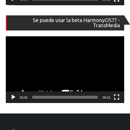
Re
Se puede usar la beta HarmonyOS7? -
de
TransMedia
ví
00:00
09:42