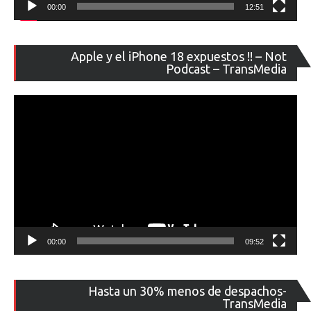
00:00
12:51
Re
Apple y el iPhone 18 expuestos !! – Not
de
Podcast – TransMedia
ví
00:00
09:52
Re
Hasta un 30% menos de despachos-
de
TransMedia