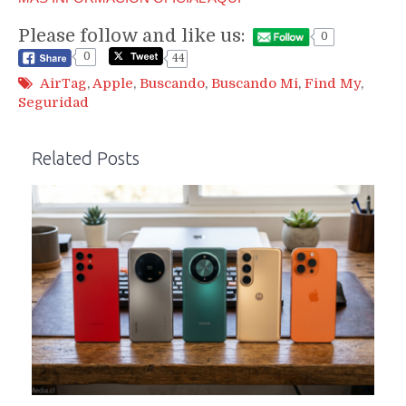
Please follow and like us:
0
0
44
AirTag
,
Apple
,
Buscando
,
Buscando Mi
,
Find My
,
Seguridad
Related Posts