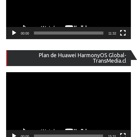
00:00
11:32
Re
Plan de Huawei HarmonyOS Global-
de
TransMedia.cl
ví
00:00
15:31