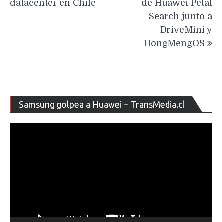
entradas
datacenter en Chile
de Huawei Petal
Search junto a
DriveMini y
HongMengOS
Re
Samsung golpea a Huawei – TransMedia.cl
de
ví