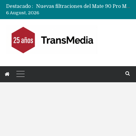
Destacado :
Nuevas filtraciones del Mate 90 Pro Max apuntan a potenciar las cámaras y pantalla OLED doble capa
6 August, 2026
Apple dice que más ex empleados se llevaron datos confidenciales a OpenAI