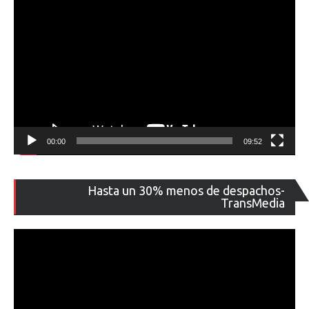
00:00
09:52
Re
Hasta un 30% menos de despachos-
de
TransMedia
ví