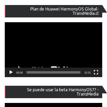
Re
Plan de Huawei HarmonyOS Global-
de
TransMedia.cl
ví
00:00
15:31
Re
Se puede usar la beta HarmonyOS7? -
de
TransMedia
ví