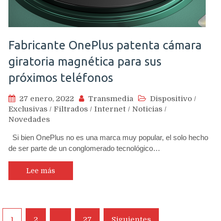
Fabricante OnePlus patenta cámara
giratoria magnética para sus
próximos teléfonos
27 enero, 2022
Transmedia
Dispositivo
/
Exclusivas
/
Filtrados
/
Internet
/
Noticias
/
Novedades
Si bien OnePlus no es una marca muy popular, el solo hecho
de ser parte de un conglomerado tecnológico…
Lee más
Navegación
1
2
…
27
Siguientes