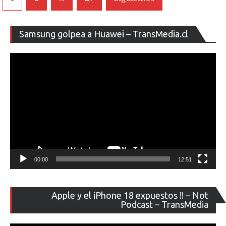
de
entradas
Re
Samsung golpea a Huawei – TransMedia.cl
de
ví
00:00
12:51
Re
Apple y el iPhone 18 expuestos !! – Not
de
Podcast – TransMedia
ví