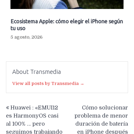
Ecosistema Apple: cómo elegir el iPhone según
tu uso
5 agosto, 2026
About Transmedia
View all posts by Transmedia →
Navegación
Huawei : «EMUI12
Cómo solucionar
de
es HarmonyOS casi
problema de menor
entradas
al 100% … pero
duración de batería
seguimos trabajando
en iPhone después