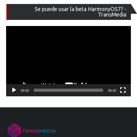
Re
Se puede usar la beta HarmonyOS7? -
de
TransMedia
ví
00:00
09:42