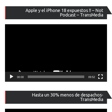
Re
Apple y el iPhone 18 expuestos !! – Not
de
Podcast – TransMedia
ví
00:00
09:52
Re
Hasta un 30% menos de despachos-
de
TransMedia
ví