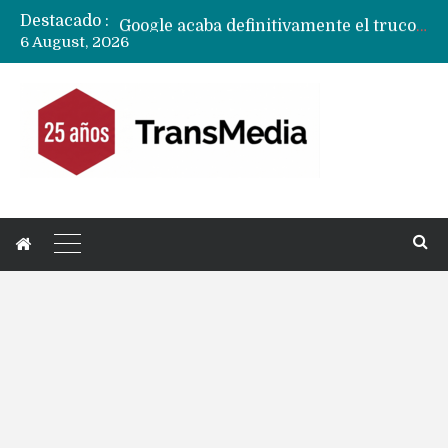
Destacado :
Google acaba definitivamente el truco para pagar con NFC en celulares Xiaomi, Oppo, Vivo y Huawei con ROM china
6 August, 2026
Apple dice que más ex empleados se llevaron datos confidenciales a OpenAI