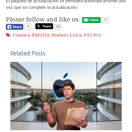
El paquete de actualización se eliminará automáticamente una
vez que se complete la actualización.
Please follow and like us:
0
0
44
Cámara
,
EMUI12
,
Huawei
,
Leica
,
P50 Pro
Related Posts