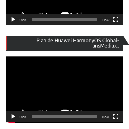
00:00
11:32
Re
Plan de Huawei HarmonyOS Global-
de
TransMedia.cl
ví
00:00
15:31