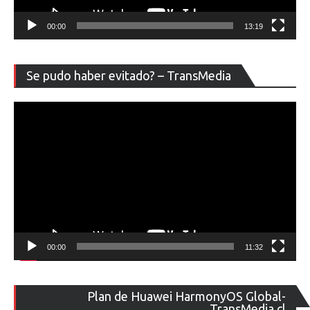
00:00
13:19
Re
Se pudo haber evitado? – TransMedia
de
ví
00:00
11:32
Re
Plan de Huawei HarmonyOS Global-
de
TransMedia.cl