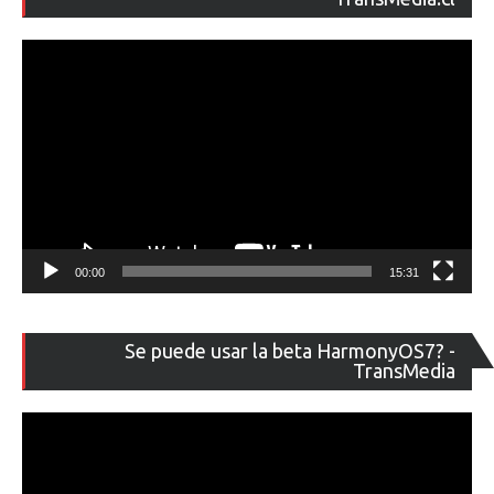
ví
00:00
15:31
Re
Se puede usar la beta HarmonyOS7? -
de
TransMedia
ví