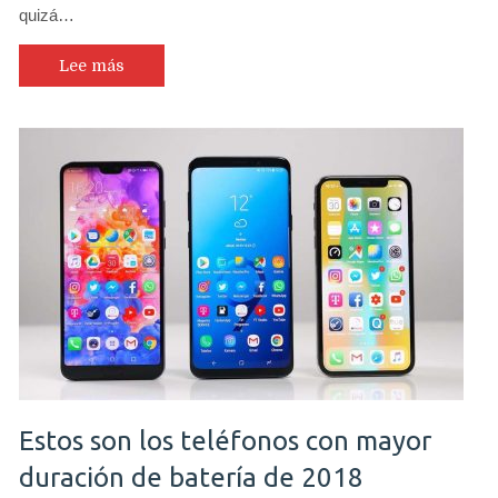
quizá…
próximo
Nokia
9
Lee más
con
5
cámaras
traseras
Estos son los teléfonos con mayor
duración de batería de 2018