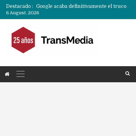
Destacado :
Google acaba definitivamente el truco para pagar con NFC en celulares Xiaomi, Oppo, Vivo y Huawei con ROM china
6 August, 2026
Apple dice que más ex empleados se llevaron datos confidenciales a OpenAI