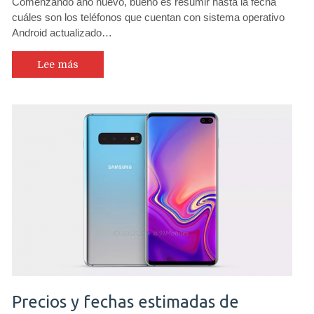
Comenzando año nuevo, bueno es resumir hasta la fecha
Huawei,
cuáles son los teléfonos que cuentan con sistema operativo
OnePlus,
Android actualizado…
Xiaomi,
Samsung
y
Lee más
otros
que
ya
cuentan
con
Android
9
Precios y fechas estimadas de