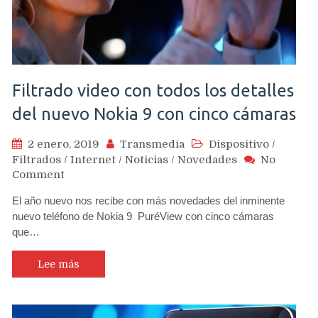
Filtrado video con todos los detalles
del nuevo Nokia 9 con cinco cámaras
2 enero, 2019
Transmedia
Dispositivo
/
Filtrados
/
Internet
/
Noticias
/
Novedades
No
on
Comment
Filtrado
El año nuevo nos recibe con más novedades del inminente
video
nuevo teléfono de Nokia 9 PuréView con cinco cámaras
con
que…
todos
los
detalles
Lee más
del
nuevo
Nokia