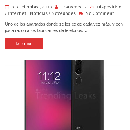
31 diciembre, 2018
Transmedia
Dispositivo
on
/
Internet
/
Noticias
/
Novedades
No Comment
Estos
Uno de los apartados donde se les exige cada vez más, y con
son
justa razón a los fabricantes de teléfonos,…
los
teléfon
con
Lee más
mayor
duraci
de
batería
de
2018