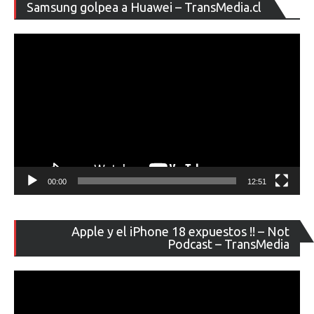
Re
Samsung golpea a Huawei – TransMedia.cl
de
ví
00:00
12:51
Re
Apple y el iPhone 18 expuestos !! – Not
de
Podcast – TransMedia
ví