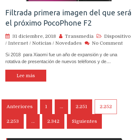
Filtrada primera imagen del que será
el próximo PocoPhone F2
31 diciembre, 2018
Transmedia
Dispositivo
on
/
Internet
/
Noticias
/
Novedades
No Comment
Filtrad
Si 2018 para Xiaomi fue un año de expansión y de una
primer
rotativa de presentación de nuevos teléfonos y de…
image
del
que
Lee más
será
el
próxim
PocoPh
Navegación
Anteriores
1
…
2.251
2.252
F2
de
2.253
…
2.342
Siguientes
entradas