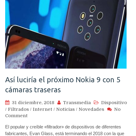
9
con
cinco
cámaras
Así luciría el próximo Nokia 9 con 5
cámaras traseras
31 diciembre, 2018
Transmedia
Dispositivo
/
Filtrados
/
Internet
/
Noticias
/
Novedades
No
on
Comment
Así
El popular y creíble «filtrador» de dispositivos de diferentes
luciría
fabricantes, Evan Glass, está terminando el 2018 con la que
el