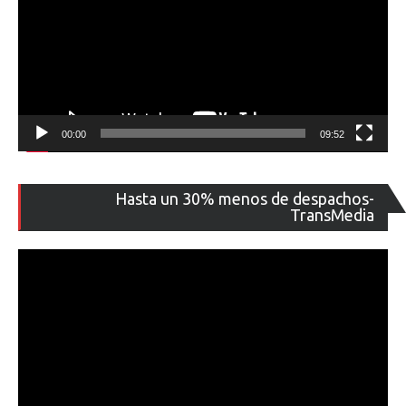
00:00
09:52
Re
Hasta un 30% menos de despachos-
de
TransMedia
ví