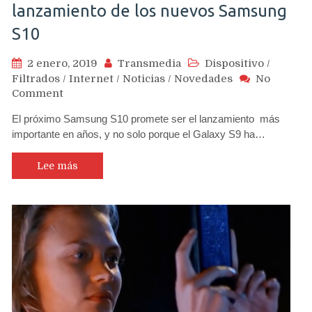
lanzamiento de los nuevos Samsung
S10
2 enero, 2019
Transmedia
Dispositivo
/
Filtrados
/
Internet
/
Noticias
/
Novedades
No
on
Comment
Precios
El próximo Samsung S10 promete ser el lanzamiento más
y
importante en años, y no solo porque el Galaxy S9 ha…
fechas
estimadas
de
Lee más
lanzamiento
de
los
nuevos
Samsung
S10