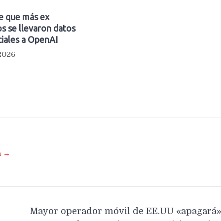
e que más ex
s se llevaron datos
iales a OpenAI
 2026
a →
Mayor operador móvil de EE.UU «apagará