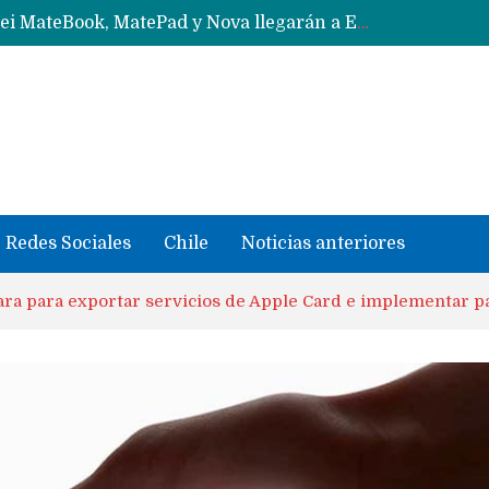
Data Centers de Huawei en Chile, México, Brasil,Perú y Argentina podrían verse afectados por arremetida de EE.UU
Fabricantes suben precios de teléfonos y ganan más dinero en un mercado donde Xiaomi alerta por no mejorar ventas
Redes Sociales
Chile
Noticias anteriores
ara para exportar servicios de Apple Card e implementar p