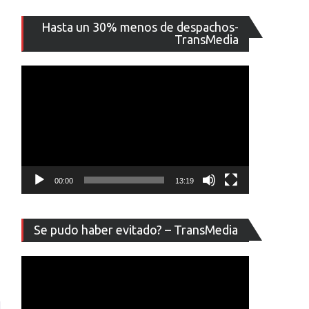
Reproducto
Hasta un 30% menos de despachos-
de
TransMedia
vídeo
00:00
13:19
Reproducto
Se pudo haber evitado? – TransMedia
de
vídeo