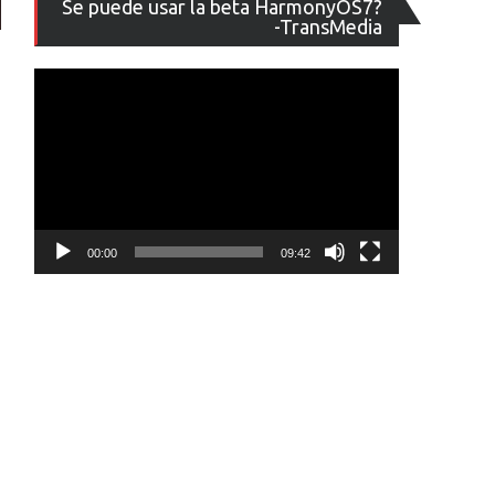
Se puede usar la beta HarmonyOS7?
de
-TransMedia
vídeo
00:00
09:42