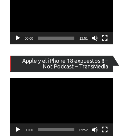
00:00
12:51
Reproducto
Apple y el iPhone 18 expuestos !! –
de
Not Podcast – TransMedia
vídeo
00:00
09:52