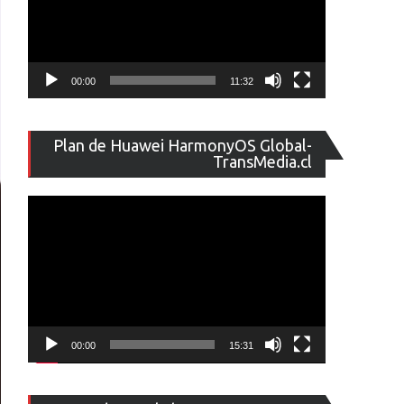
00:00
11:32
Reproducto
Plan de Huawei HarmonyOS Global-
de
TransMedia.cl
vídeo
00:00
15:31
Reproducto