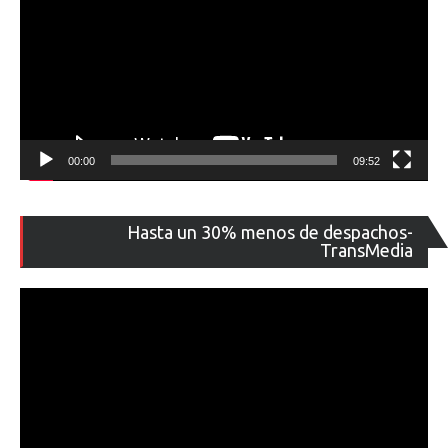
00:00
09:52
Re
Hasta un 30% menos de despachos-
de
TransMedia
ví