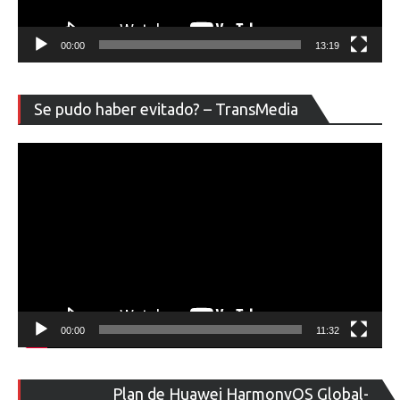
00:00
13:19
Re
Se pudo haber evitado? – TransMedia
de
ví
00:00
11:32
Re
Plan de Huawei HarmonyOS Global-