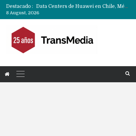
Destacado :
Data Centers de Huawei en Chile, México, Brasil,Perú y Argentina podrían verse afectados por arremetida de EE.UU
8 August, 2026
Fabricantes suben precios de teléfonos y ganan más dinero en un mercado donde Xiaomi alerta por no mejorar ventas