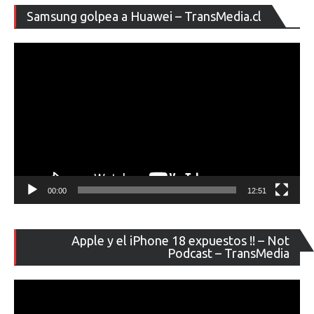
Re
Samsung golpea a Huawei – TransMedia.cl
de
ví
00:00
12:51
Re
Apple y el iPhone 18 expuestos !! – Not
de
Podcast – TransMedia
ví