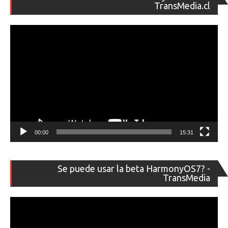
de
TransMedia.cl
ví
00:00
15:31
Re
Se puede usar la beta HarmonyOS7? -
de
TransMedia
ví