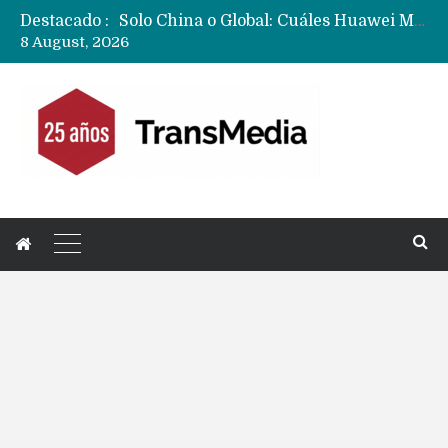
Destacado :
Data Centers de Huawei en Chile, México, Brasil,Perú y Argentina podrían verse afectados por arremetida de EE.UU
8 August, 2026
Fabricantes suben precios de teléfonos y ganan más dinero en un mercado donde Xiaomi alerta por no mejorar ventas