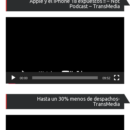
Apple y el iPhone 18 expuestos !! – Not
de
Podcast – TransMedia
ví
00:00
09:52
Re
Hasta un 30% menos de despachos-
de
TransMedia
ví