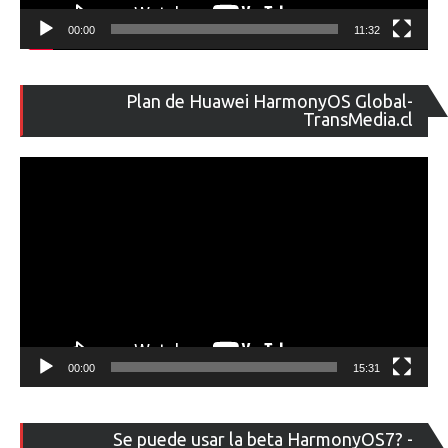
00:00
11:32
Re
Plan de Huawei HarmonyOS Global-
de
TransMedia.cl
ví
00:00
15:31
Re
Se puede usar la beta HarmonyOS7? -