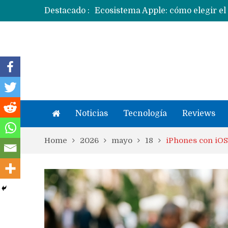
Destacado :
Apple dice que más ex empleados 
Noticias
Tecnología
Reviews
Home
2026
mayo
18
iPhones con iOS