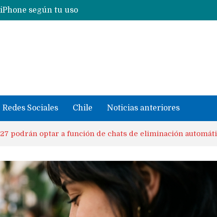
Nuevas filtraciones del Mate 90 Pro Max apuntan a potenciar las cámaras y pantalla OLED doble capa
se llevaron datos confidenciales a OpenAI
Redes Sociales
Chile
Noticias anteriores
27 podrán optar a función de chats de eliminación automát