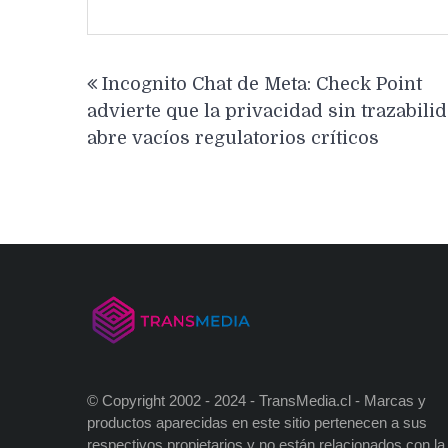
Navegación
Incognito Chat de Meta: Check Point
de
advierte que la privacidad sin trazabili
entradas
abre vacíos regulatorios críticos
© Copyright 2002 - 2024 - TransMedia.cl - Marcas y
productos aparecidas en este sitio pertenecen a sus
respectivos propietarios y no están relacionados con la