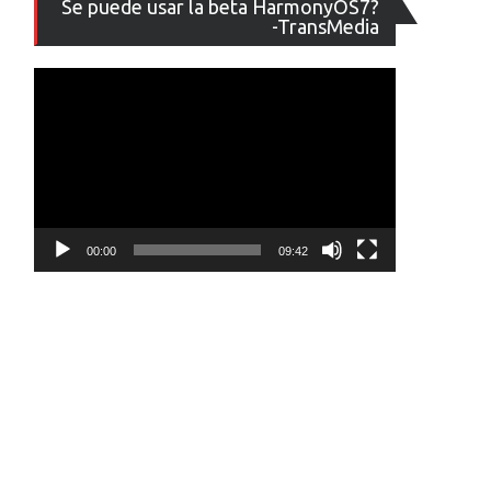
Se puede usar la beta HarmonyOS7?
de
-TransMedia
vídeo
00:00
09:42