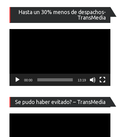
Reproducto
Hasta un 30% menos de despachos-
de
TransMedia
vídeo
00:00
13:19
Reproducto
Se pudo haber evitado? – TransMedia
de
vídeo