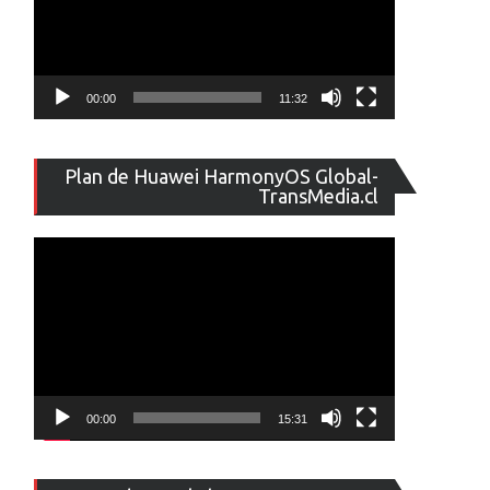
00:00
11:32
Reproducto
Plan de Huawei HarmonyOS Global-
de
TransMedia.cl
vídeo
00:00
15:31
Reproducto