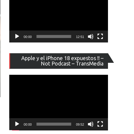
00:00
12:51
Reproducto
Apple y el iPhone 18 expuestos !! –
de
Not Podcast – TransMedia
vídeo
00:00
09:52