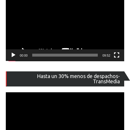
00:00
09:52
Re
Hasta un 30% menos de despachos-
de
TransMedia
ví