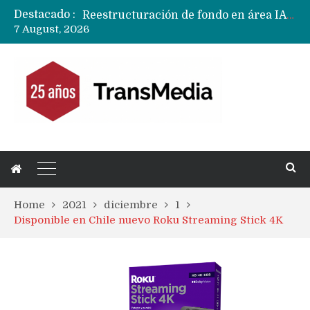
Destacado :
Reestructuración de fondo en área IA de Google pone en peligro acuerdo con Apple y salvataje de Siri
7 August, 2026
CXMT le dice NO a la venta de sus memorias a Apple y dará prioridad a Huawei y Xiaomi
Sailfish OS la «joya» de sistema operativo que Europa planea financiar para competir contra Android, iOS y HarmonyOS
Apple dice que más ex empleados se llevaron datos confidenciales a OpenAI
Solo China o Global: Cuáles Huawei MateBook, MatePad y Nova llegarán a Europa y LATAM?
Data Centers de Huawei en Chile, México, Brasil,Perú y Argentina podrían verse afectados por arremetida de EE.UU
Fabricantes suben precios de teléfonos y ganan más dinero en un mercado donde Xiaomi alerta por no mejorar ventas
Home
2021
diciembre
1
Disponible en Chile nuevo Roku Streaming Stick 4K