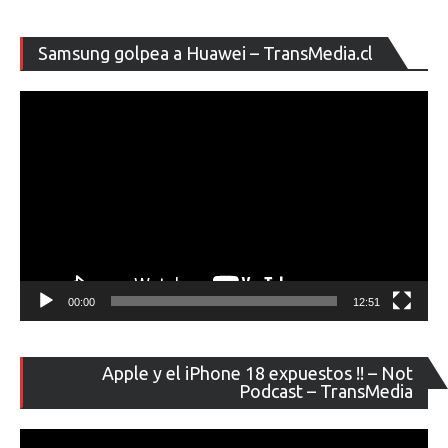
Re
Samsung golpea a Huawei – TransMedia.cl
de
ví
00:00
12:51
Re
Apple y el iPhone 18 expuestos !! – Not
de
Podcast – TransMedia
ví