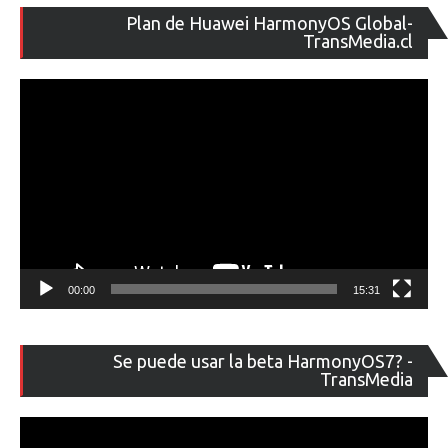
Re
Plan de Huawei HarmonyOS Global-
de
TransMedia.cl
ví
00:00
15:31
Re
Se puede usar la beta HarmonyOS7? -
de
TransMedia
ví