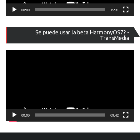
00:00
15:31
Re
Se puede usar la beta HarmonyOS7? -
de
TransMedia
ví
00:00
09:42