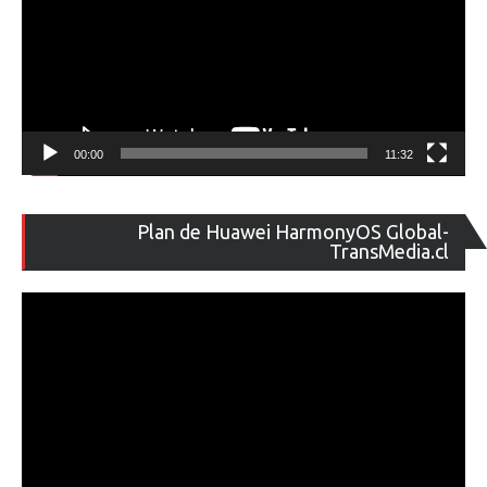
00:00
11:32
Re
Plan de Huawei HarmonyOS Global-
de
TransMedia.cl
ví