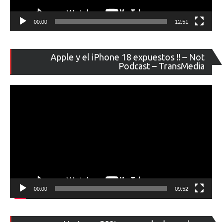
00:00
12:51
Re
Apple y el iPhone 18 expuestos !! – Not
de
Podcast – TransMedia
ví
00:00
09:52
Re