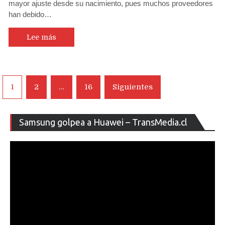
mayor ajuste desde su nacimiento, pues muchos proveedores
han debido…
Lee más
Navegación
1
2
…
16
Siguientes
de
entradas
Re
Samsung golpea a Huawei – TransMedia.cl
de
ví