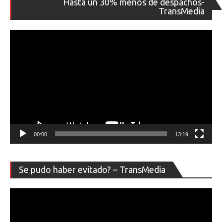
Hasta un 30% menos de despachos-
de
TransMedia
ví
00:00
13:19
Re
Se pudo haber evitado? – TransMedia
de
ví