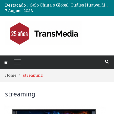
Destacado :
Data Centers de Huawei en Chile, México, Brasil,Perú y Argentina podrían verse afectados por arremetida de EE.UU
7 August, 2026
Fabricantes suben precios de teléfonos y ganan más dinero en un mercado donde Xiaomi alerta por no mejorar ventas
Home
streaming
streaming