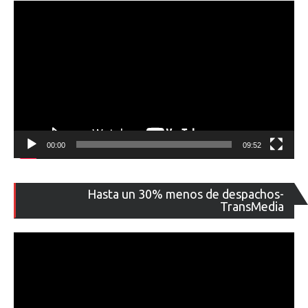
00:00
09:52
Re
Hasta un 30% menos de despachos-
de
TransMedia
ví