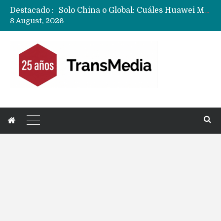
Destacado :
Data Centers de Huawei en Chile, México, Brasil,Perú y Argentina podrían verse afectados por arremetida de EE.UU
8 August, 2026
Fabricantes suben precios de teléfonos y ganan más dinero en un mercado donde Xiaomi alerta por no mejorar ventas