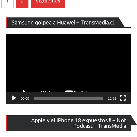
1
2
Siguientes
de
entradas
Re
Samsung golpea a Huawei – TransMedia.cl
de
ví
00:00
12:51
Re
Apple y el iPhone 18 expuestos !! – Not
de
Podcast – TransMedia
ví