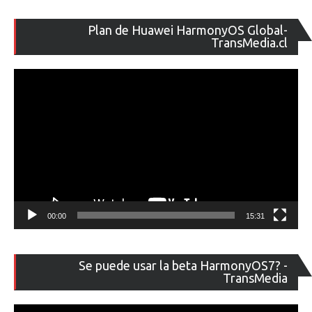
Re
Plan de Huawei HarmonyOS Global-
de
TransMedia.cl
ví
00:00
15:31
Re
Se puede usar la beta HarmonyOS7? -
de
TransMedia
ví