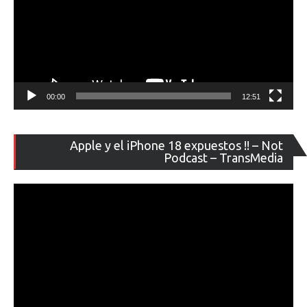
00:00
12:51
Re
Apple y el iPhone 18 expuestos !! – Not
de
Podcast – TransMedia
ví