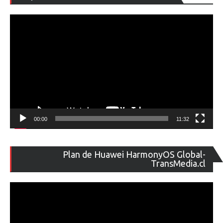
de
ví
00:00
11:32
Re
Plan de Huawei HarmonyOS Global-
de
TransMedia.cl
ví