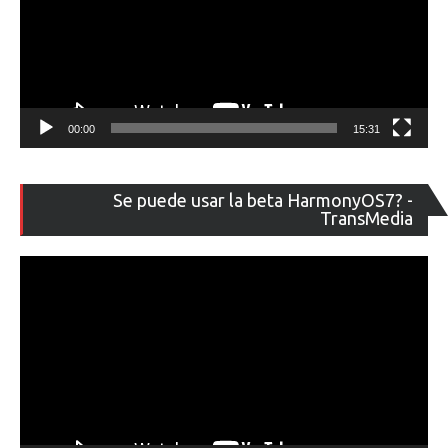
00:00
15:31
Re
Se puede usar la beta HarmonyOS7? -
de
TransMedia
ví