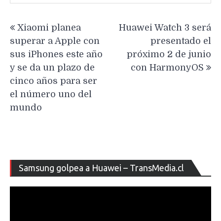
Navegación
Xiaomi planea
Huawei Watch 3 será
de
superar a Apple con
presentado el
entradas
sus iPhones este año
próximo 2 de junio
y se da un plazo de
con HarmonyOS
cinco años para ser
el número uno del
mundo
Re
Samsung golpea a Huawei – TransMedia.cl
de
ví