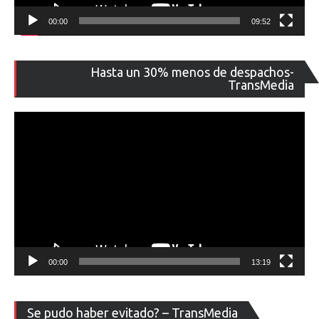
00:00
09:52
Re
Hasta un 30% menos de despachos-
de
TransMedia
ví
00:00
13:19
Re
Se pudo haber evitado? – TransMedia