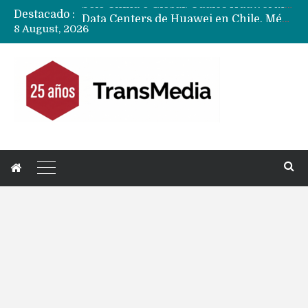
Destacado :
Data Centers de Huawei en Chile, México, Brasil,Perú y Argentina podrían verse afectados por arremetida de EE.UU
8 August, 2026
Fabricantes suben precios de teléfonos y ganan más dinero en un mercado donde Xiaomi alerta por no mejorar ventas