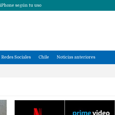
Nuevas filtraciones del Mate 90 Pro Max apuntan a potenciar las cámaras y pantalla OLED doble capa
se llevaron datos confidenciales a OpenAI
Redes Sociales
Chile
Noticias anteriores