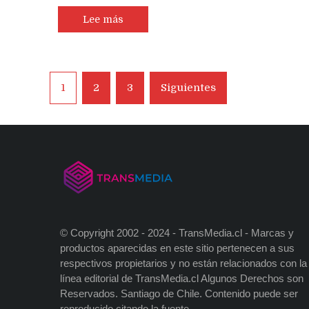
Lee más
Navegación
1
2
3
Siguientes
de
entradas
© Copyright 2002 - 2024 - TransMedia.cl - Marcas y
productos aparecidas en este sitio pertenecen a sus
respectivos propietarios y no están relacionados con la
línea editorial de TransMedia.cl Algunos Derechos son
Reservados. Santiago de Chile. Contenido puede ser
reproducido citando la fuente