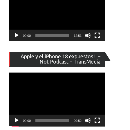
00:00
12:51
Reproducto
Apple y el iPhone 18 expuestos !! –
de
Not Podcast – TransMedia
vídeo
00:00
09:52