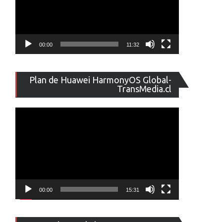
00:00
11:32
Reproducto
Plan de Huawei HarmonyOS Global-
de
TransMedia.cl
vídeo
00:00
15:31
Reproducto