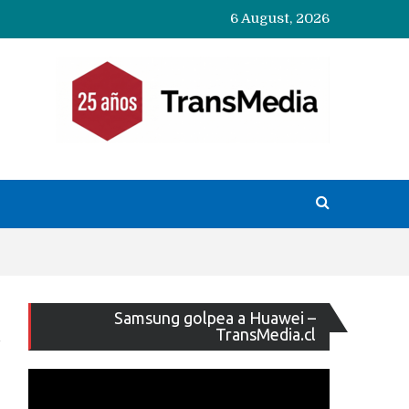
6 August, 2026
Reproducto
Samsung golpea a Huawei –
de
TransMedia.cl
vídeo