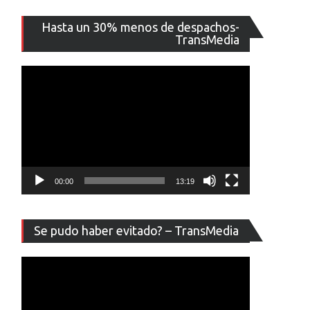
Reproducto
Hasta un 30% menos de despachos-
de
TransMedia
vídeo
00:00
13:19
Reproducto
Se pudo haber evitado? – TransMedia
de
vídeo