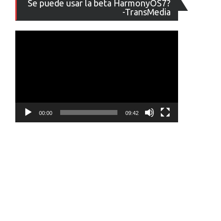
Se puede usar la beta HarmonyOS7?
de
-TransMedia
vídeo
00:00
09:42