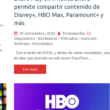
permite compartir contenido de
Disney+, HBO Max, Paramount+ y
más
vo
/
19 noviembre, 2021
Transmedia
Dispositivo
/
Exclusivas
/
Filtrados
/
Internet
/
Noticias
/
Novedades
o
tas…
Con el arribo de iOS15, y dentro de varias novedades, una
de ellas que promete no solo revivir FaceTime…
Lee más