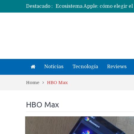
Destacado :
Apple dice que más ex empleados 
Noticias
Tecnología
Reviews
Home
HBO Max
HBO Max