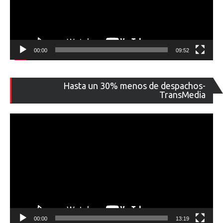
00:00
09:52
Re
Hasta un 30% menos de despachos-
de
TransMedia
ví
00:00
13:19