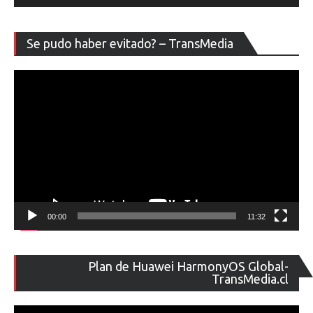
Re
Se pudo haber evitado? – TransMedia
de
ví
00:00
11:32
Re
Plan de Huawei HarmonyOS Global-
de
TransMedia.cl
ví