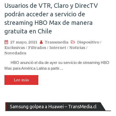
Usuarios de VTR, Claro y DirecTV
podrán acceder a servicio de
streaming HBO Max de manera
gratuita en Chile
27 mayo, 2021
Transmedia
Dispositivo
/
Exclusivas
/
Filtrados
/
Internet
/
Noticias
/
Novedades
HBO anunció el día de ayer su servicio de streaming HBO
Max para América Latina a partir…
Lee más
Re
Samsung golpea a Huawei – TransMedia.cl
de
ví