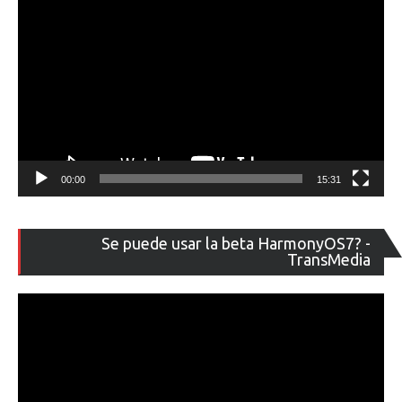
00:00
15:31
Re
Se puede usar la beta HarmonyOS7? -
de
TransMedia
ví