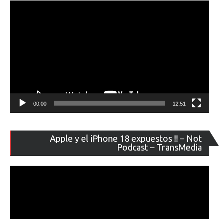
00:00
12:51
Re
Apple y el iPhone 18 expuestos !! – Not
de
Podcast – TransMedia
ví