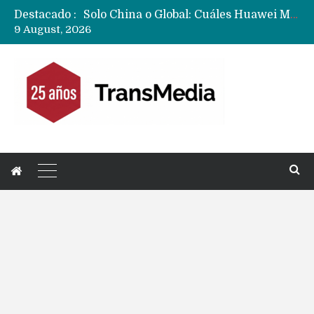
Destacado :
Data Centers de Huawei en Chile, México, Brasil,Perú y Argentina podrían verse afectados por arremetida de EE.UU
9 August, 2026
Fabricantes suben precios de teléfonos y ganan más dinero en un mercado donde Xiaomi alerta por no mejorar ventas