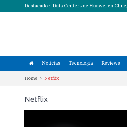
Destacado :
Ecosistema Apple: cómo elegir el
Apple dice que más ex empleados 
Noticias
Tecnología
Reviews
Home
Netflix
Netflix