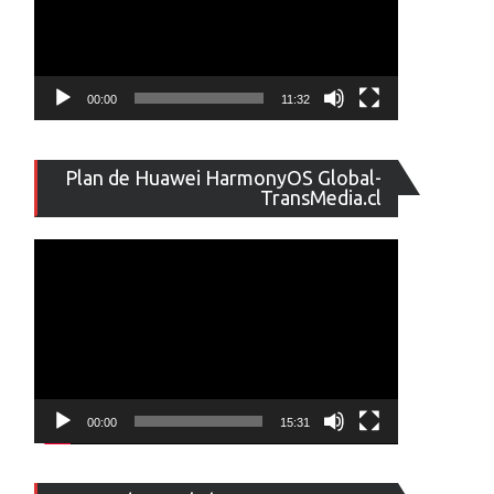
00:00
11:32
Reproducto
Plan de Huawei HarmonyOS Global-
de
TransMedia.cl
vídeo
00:00
15:31
Reproducto