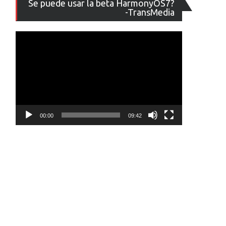
Se puede usar la beta HarmonyOS7?
de
-TransMedia
vídeo
00:00
09:42