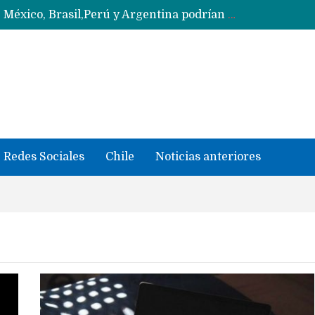
Data Centers de Huawei en Chile, México, Brasil,Perú y Argentina podrían verse afectados por arremetida de EE.UU
Ahora Honor copia diseño de los anillos traseros con pantalla del fabricante Oppo
Masiva filtración del Apple iPhone Fold (Ultra) con todas sus características, precios y opciones
 iPhone según tu uso
Nuevas filtraciones del Mate 90 Pro Max apuntan a potenciar las cámaras y pantalla OLED doble capa
Google acaba definitivamente el truco para pagar con NFC en celulares Xiaomi, Oppo, Vivo y Huawei con ROM china
se llevaron datos confidenciales a OpenAI
Redes Sociales
Chile
Noticias anteriores