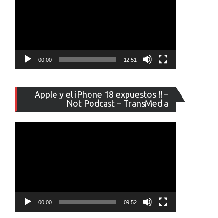
00:00
12:51
Reproducto
Apple y el iPhone 18 expuestos !! –
de
Not Podcast – TransMedia
vídeo
00:00
09:52