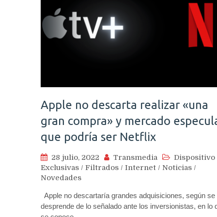
Apple no descarta realizar «una
gran compra» y mercado especul
que podría ser Netflix
28 julio, 2022
Transmedia
Dispositivo
Exclusivas
/
Filtrados
/
Internet
/
Noticias
/
Novedades
Apple no descartaría grandes adquisiciones, según se
desprende de lo señalado ante los inversionistas, en lo 
se conoce…