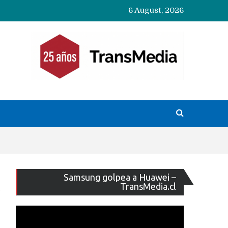
6 August, 2026
Reproducto
Samsung golpea a Huawei –
de
TransMedia.cl
vídeo