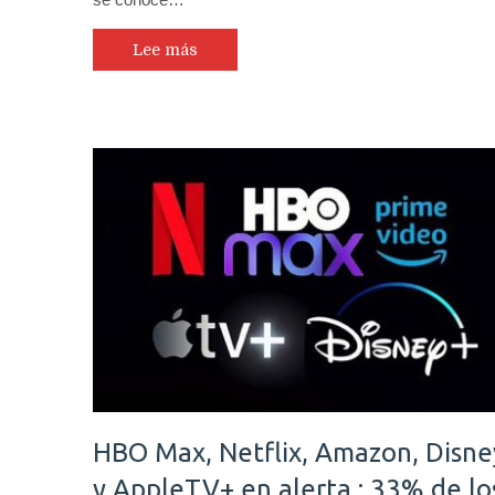
Lee más
HBO Max, Netflix, Amazon, Disne
y AppleTV+ en alerta : 33% de lo