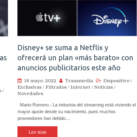
s
Disney+ se suma a Netflix y
las
ofrecerá un plan «más barato» con
anuncios publicitarios este año
18 mayo, 2022
Transmedia
Dispositivo
/
Exclusivas
/
Filtrados
/
Internet
/
Noticias
/
o
/
Novedades
Mario Romero.- La industria del streaming está viviendo el
mayor ajuste desde su nacimiento, pues muchos
proveedores han debido…
Lee más