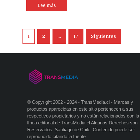
Lee más
Navegación
1
2
…
17
Siguientes
de
entradas
© Copyright 2002 - 2024 - TransMedia.cl - Marcas y
productos aparecidas en este sitio pertenecen a sus
respectivos propietarios y no están relacionados con la
línea editorial de TransMedia.cl Algunos Derechos son
Reservados. Santiago de Chile. Contenido puede ser
reproducido citando la fuente