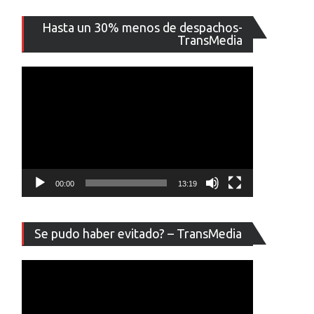
Reproducto
Hasta un 30% menos de despachos-
de
TransMedia
vídeo
00:00
13:19
Reproducto
Se pudo haber evitado? – TransMedia
de
vídeo