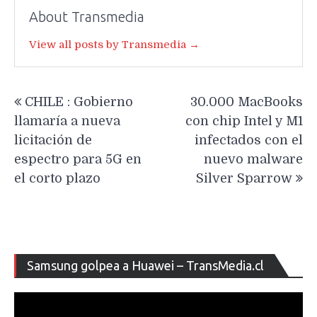
About Transmedia
View all posts by Transmedia →
Navegación
CHILE : Gobierno
30.000 MacBooks
de
llamaría a nueva
con chip Intel y M1
entradas
licitación de
infectados con el
espectro para 5G en
nuevo malware
el corto plazo
Silver Sparrow
Re
Samsung golpea a Huawei – TransMedia.cl
de
ví