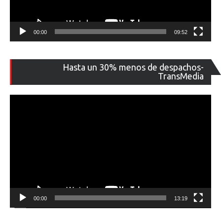
00:00
09:52
Re
Hasta un 30% menos de despachos-
de
TransMedia
ví
00:00
13:19