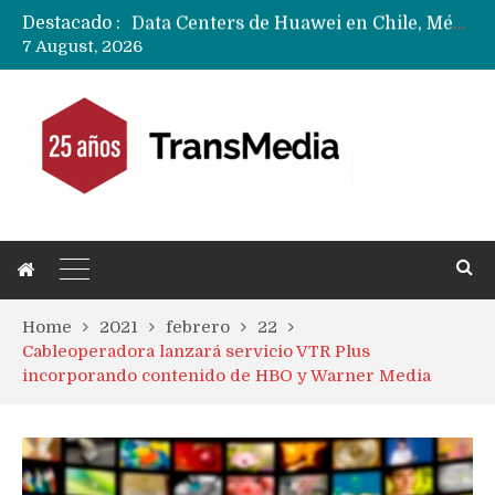
Destacado :
Data Centers de Huawei en Chile, México, Brasil,Perú y Argentina podrían verse afectados por arremetida de EE.UU
7 August, 2026
Fabricantes suben precios de teléfonos y ganan más dinero en un mercado donde Xiaomi alerta por no mejorar ventas
Home
2021
febrero
22
Cableoperadora lanzará servicio VTR Plus
incorporando contenido de HBO y Warner Media