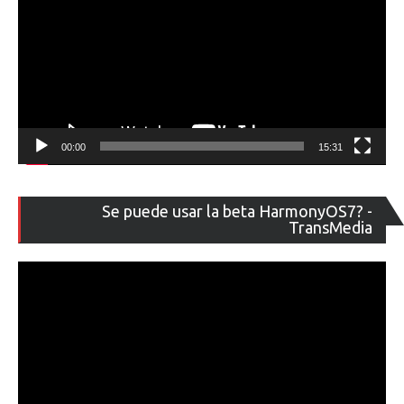
00:00
15:31
Re
Se puede usar la beta HarmonyOS7? -
de
TransMedia
ví