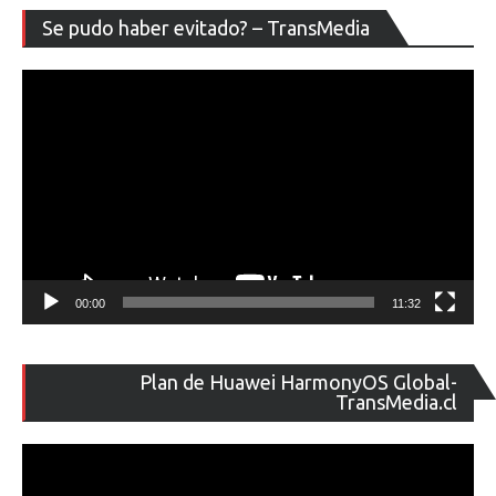
Re
Se pudo haber evitado? – TransMedia
de
ví
00:00
11:32
Re
Plan de Huawei HarmonyOS Global-
de
TransMedia.cl
ví