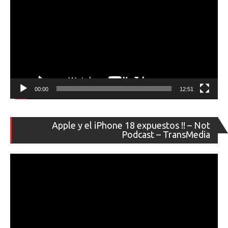
00:00
12:51
Re
Apple y el iPhone 18 expuestos !! – Not
de
Podcast – TransMedia
ví