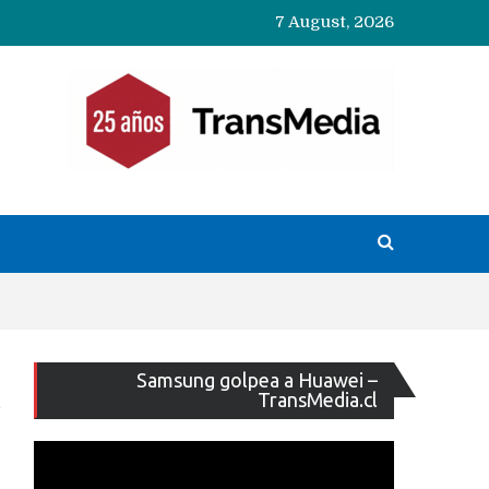
7 August, 2026
Reproducto
Samsung golpea a Huawei –
de
TransMedia.cl
vídeo