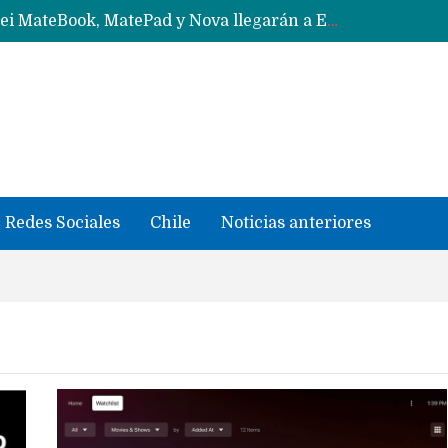
Solo China o Global: Cuáles Huawei MateBook, MatePad y Nova llegarán a Europa y LATAM?
Data Centers de Huawei en Chile, México, Brasil,Perú y Argentina podrían verse afectados por arremetida de EE.UU
Fabricantes suben precios de teléfonos y ganan más dinero en un mercado donde Xiaomi alerta por no mejorar ventas
Redes Sociales
Chile
Noticias anteriores