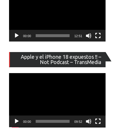
00:00
12:51
Reproducto
Apple y el iPhone 18 expuestos !! –
de
Not Podcast – TransMedia
vídeo
00:00
09:52