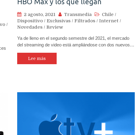
HBO Max y los que llegan
2 agosto, 2021
Transmedia
Chile
/
Dispositivo
/
Exclusivas
/
Filtrados
/
Internet
/
ivo
/
Novedades
/
Review
Ya de lleno en el segundo semestre del 2021, el mercado
del streaming de video está ampliándose con dos nuevos…
ces
Lee más