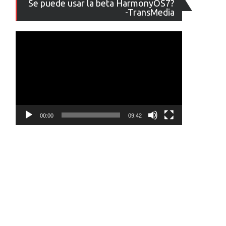
Se puede usar la beta HarmonyOS7?
de
-TransMedia
vídeo
00:00
09:42