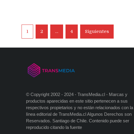
Navegación
1
2
…
4
Siguientes
de
entradas
© Copyright 2002 - 2024 - TransMedia.cl - Marcas y
productos aparecidas en este sitio pertenecen a sus
respectivos propietarios y no están relacionados con la
línea editorial de TransMedia.cl Algunos Derechos son
Reservados. Santiago de Chile. Contenido puede ser
reproducido citando la fuente