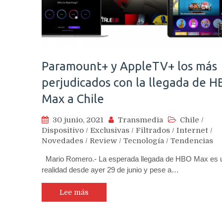
Paramount+ y AppleTV+ los más
perjudicados con la llegada de 
Max a Chile
30 junio, 2021
Transmedia
Chile
/
Dispositivo
/
Exclusivas
/
Filtrados
/
Internet
/
Novedades
/
Review
/
Tecnología
/
Tendencias
Mario Romero.- La esperada llegada de HBO Max es 
realidad desde ayer 29 de junio y pese a…
Lee más