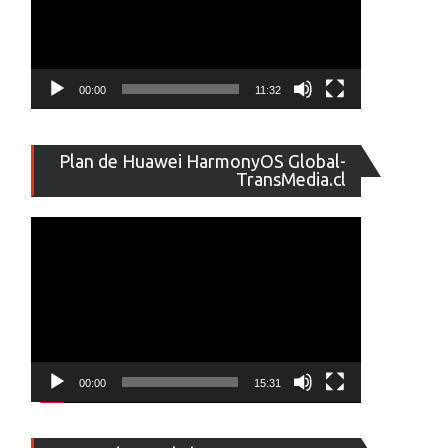
00:00
11:32
Reproducto
Plan de Huawei HarmonyOS Global-
de
TransMedia.cl
vídeo
00:00
15:31
Reproducto