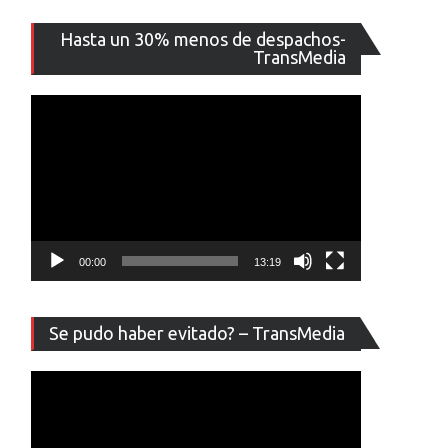
Reproducto
Hasta un 30% menos de despachos-
de
TransMedia
vídeo
00:00
13:19
Reproducto
Se pudo haber evitado? – TransMedia
de
vídeo