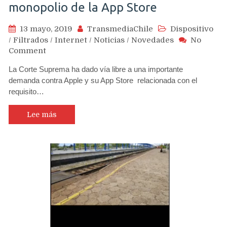
monopolio de la App Store
13 mayo, 2019
TransmediaChile
Dispositivo
/
Filtrados
/
Internet
/
Noticias
/
Novedades
No
on
Comment
Corte
La Corte Suprema ha dado vía libre a una importante
Suprema
demanda contra Apple y su App Store relacionada con el
de
requisito…
EE.UU
da
vía
Lee más
libre
a
demanda
contra
Apple
por
monopolio
de
la
App