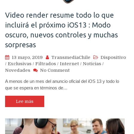
Video render resume todo lo que
incluirá el próximo iOS13 : Modo
oscuro, nuevos controles y muchas
sorpresas
13 mayo, 2019
TransmediaChile
Dispositivo
/
Exclusivas
/
Filtrados
/
Internet
/
Noticias
/
on
Novedades
No Comment
Video
A menos de un mes del anuncio oficial del iOS 13 y todo lo
render
que se espera en términos de…
resume
todo
lo
Lee más
que
incluirá
el
próximo
iOS13