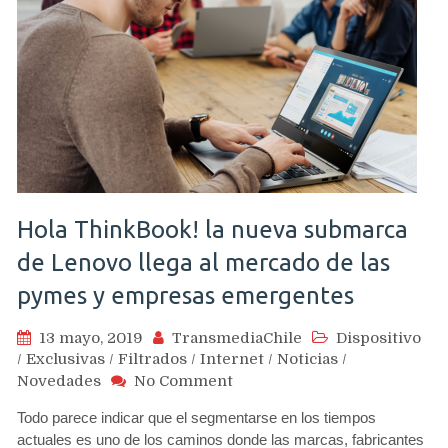
:
Modo
oscuro,
nuevos
controles
y
muchas
sorpresas
Hola ThinkBook! la nueva submarca
de Lenovo llega al mercado de las
pymes y empresas emergentes
13 mayo, 2019
TransmediaChile
Dispositivo
/
Exclusivas
/
Filtrados
/
Internet
/
Noticias
/
on
Novedades
No Comment
Hola
Todo parece indicar que el segmentarse en los tiempos
ThinkBook!
actuales es uno de los caminos donde las marcas, fabricantes
la