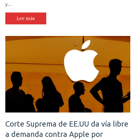
y…
nueva
submarca
de
Lee más
Lenovo
llega
al
mercado
de
las
pymes
y
empresas
emergentes
Corte Suprema de EE.UU da vía libre
a demanda contra Apple por