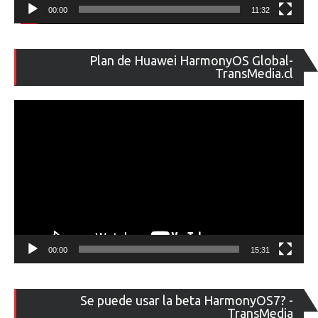
00:00
11:32
Re
Plan de Huawei HarmonyOS Global-
de
TransMedia.cl
ví
00:00
15:31
Re
Se puede usar la beta HarmonyOS7? -
de
TransMedia