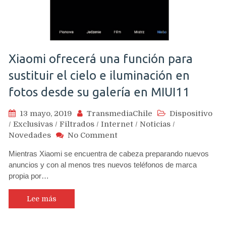
Store
Xiaomi ofrecerá una función para
sustituir el cielo e iluminación en
fotos desde su galería en MIUI11
13 mayo, 2019
TransmediaChile
Dispositivo
/
Exclusivas
/
Filtrados
/
Internet
/
Noticias
/
on
Novedades
No Comment
Xiaomi
Mientras Xiaomi se encuentra de cabeza preparando nuevos
ofrecerá
anuncios y con al menos tres nuevos teléfonos de marca
una
propia por…
función
para
sustituir
Lee más
el
cielo