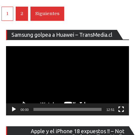
e
iluminación
Navegación
1
2
Siguientes
en
de
fotos
desde
entradas
Re
su
Samsung golpea a Huawei – TransMedia.cl
de
galería
ví
en
MIUI11
00:00
12:51
Re
Apple y el iPhone 18 expuestos !! – Not