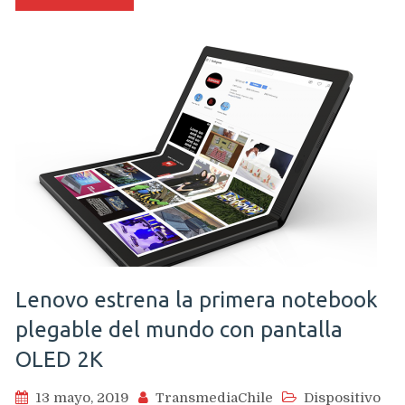
Redmi855
sería
un
Redmi
X20
Pro
y
llegaría
un
Poco
Phone
F2
Lenovo estrena la primera notebook
plegable del mundo con pantalla
OLED 2K
13 mayo, 2019
TransmediaChile
Dispositivo