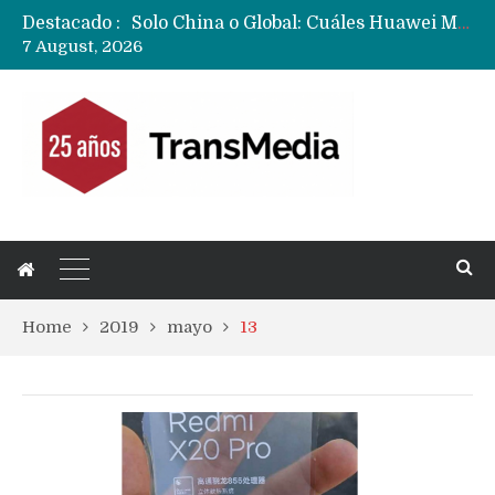
Destacado :
Data Centers de Huawei en Chile, México, Brasil,Perú y Argentina podrían verse afectados por arremetida de EE.UU
7 August, 2026
Fabricantes suben precios de teléfonos y ganan más dinero en un mercado donde Xiaomi alerta por no mejorar ventas
Home
2019
mayo
13