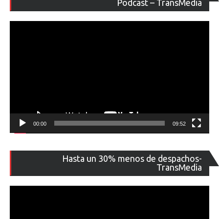
de
Podcast – TransMedia
ví
00:00
09:52
Re
Hasta un 30% menos de despachos-
de
TransMedia
ví