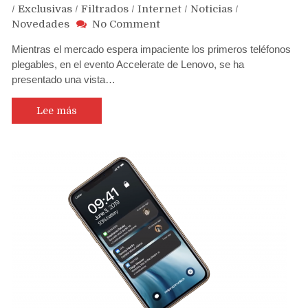
/
Exclusivas
/
Filtrados
/
Internet
/
Noticias
/
on
Novedades
No Comment
Lenovo
Mientras el mercado espera impaciente los primeros teléfonos
estrena
plegables, en el evento Accelerate de Lenovo, se ha
la
presentado una vista…
primera
notebook
plegable
Lee más
del
mundo
con
pantalla
OLED
2K