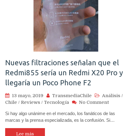
Nuevas filtraciones señalan que el
Redmi855 sería un Redmi X20 Pro y
llegaría un Poco Phone F2
13 mayo, 2019
TransmediaChile
Análisis
/
on
Chile
/
Reviews
/
Tecnología
No Comment
Nuevas
Si hay algo unánime en el mercado, los fanáticos de las
filtraciones
marcas y la prensa especializada, es la confusión. Si…
señalan
que
el
Lee más