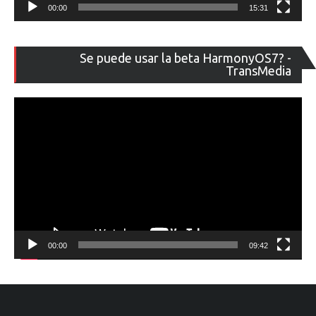
00:00
15:31
Re
Se puede usar la beta HarmonyOS7? -
de
TransMedia
ví
00:00
09:42