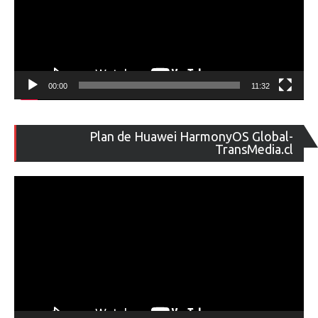
00:00
11:32
Re
Plan de Huawei HarmonyOS Global-
de
TransMedia.cl
ví