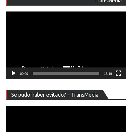
TransMedia
ví
00:00
13:19
Re
Se pudo haber evitado? – TransMedia
de
ví