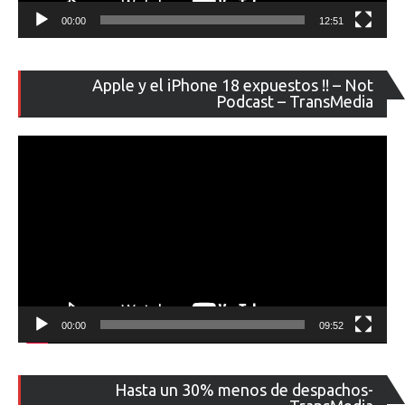
00:00
12:51
Re
Apple y el iPhone 18 expuestos !! – Not
de
Podcast – TransMedia
ví
00:00
09:52
Re
Hasta un 30% menos de despachos-
de