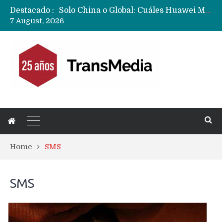
Solo China o Global: Cuáles Huawei MateBook, MatePad y Nova llegarán a Europa y LATAM?
Destacado :
Data Centers de Huawei en Chile, México, Brasil,Perú y Argentina podrían verse afectados por arremetida de EE.UU
7 August, 2026
Fabricantes suben precios de teléfonos y ganan más dinero en un mercado donde Xiaomi alerta por no mejorar ventas
Home
SMS
SMS