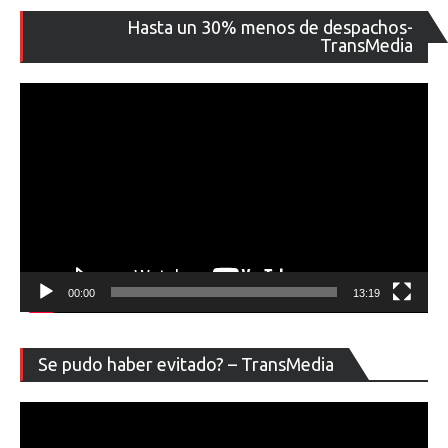
Re
Hasta un 30% menos de despachos-
de
TransMedia
ví
00:00
13:19
Re
Se pudo haber evitado? – TransMedia
de
ví