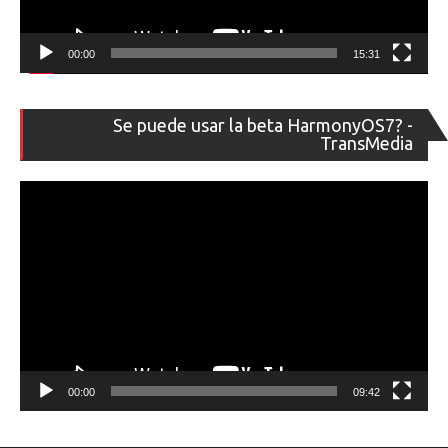
00:00
15:31
Re
Se puede usar la beta HarmonyOS7? -
de
TransMedia
ví
00:00
09:42