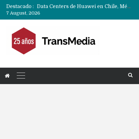
Destacado :
Data Centers de Huawei en Chile, México, Brasil,Perú y Argentina podrían verse afectados por arremetida de EE.UU
7 August, 2026
Fabricantes suben precios de teléfonos y ganan más dinero en un mercado donde Xiaomi alerta por no mejorar ventas