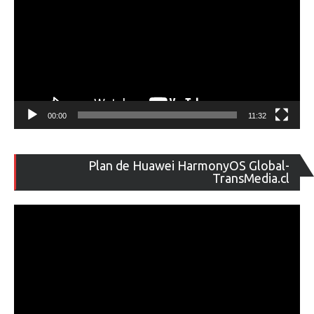
00:00
11:32
Re
Plan de Huawei HarmonyOS Global-
de
TransMedia.cl
ví