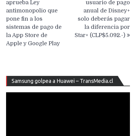
aprueba Ley
usuario de pago
entradas
antimonopolio que
anual de Disney+
pone fin a los
solo deberás pagar
sistemas de pago de
la diferencia por
la App Store de
Star+ (CLP$5.092.-)
Apple y Google Play
Re
Samsung golpea a Huawei – TransMedia.cl
de
ví