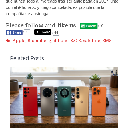
que nunca llegó al mercado tras ser anticipada en 2017 junto
con el iPhone X, y luego cancelada, es posible que la
compañía se abstenga.
Please follow and like us:
0
0
44
Apple
,
Bloomberg
,
iPhone
,
S.O.S
,
satellite
,
SMS
Related Posts