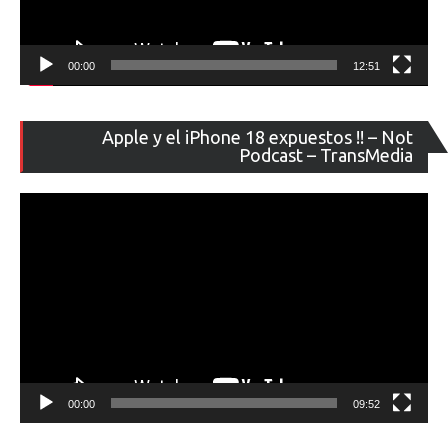
00:00
12:51
Re
Apple y el iPhone 18 expuestos !! – Not
de
Podcast – TransMedia
ví
00:00
09:52