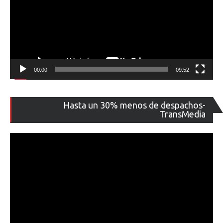
00:00
09:52
Re
Hasta un 30% menos de despachos-
de
TransMedia
ví