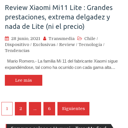
Review Xiaomi Mi11 Lite : Grandes
prestaciones, extrema delgadez y
nada de Lite (ni el precio)
28 junio, 2021
Transmedia
Chile
/
Dispositivo
/
Exclusivas
/
Review
/
Tecnología
/
Tendencias
Mario Romero.- La familia Mi 11 del fabricante Xiaomi sigue
expandiéndose, tal como ha ocurrido con cada gama alta…
Lee más
Navegación
1
2
…
6
Siguientes
de
entradas
Re