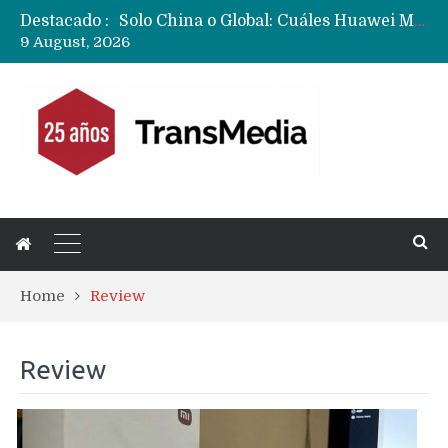
Destacado :
Data Centers de Huawei en Chile, México, Brasil,Perú y Argentina podrían verse afectados por arremetida de EE.UU
9 August, 2026
Fabricantes suben precios de teléfonos y ganan más dinero en un mercado donde Xiaomi alerta por no mejorar ventas
Home
Review
Review