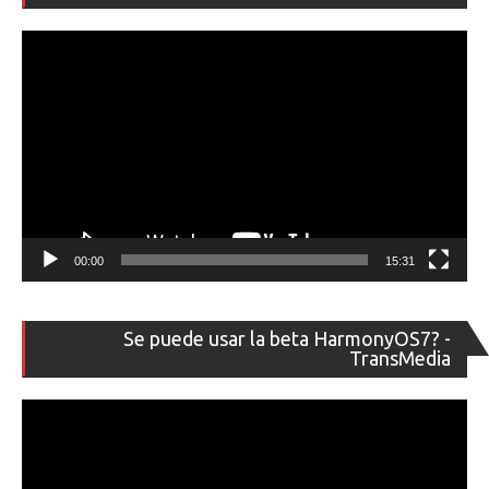
ví
00:00
15:31
Re
Se puede usar la beta HarmonyOS7? -
de
TransMedia
ví