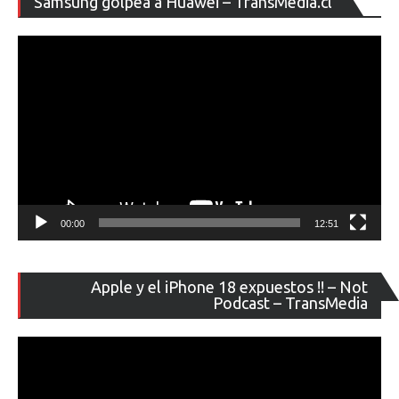
Samsung golpea a Huawei – TransMedia.cl
de
ví
00:00
12:51
Re
Apple y el iPhone 18 expuestos !! – Not
de
Podcast – TransMedia
ví