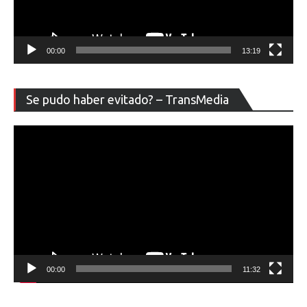
00:00
13:19
Re
Se pudo haber evitado? – TransMedia
de
ví
00:00
11:32