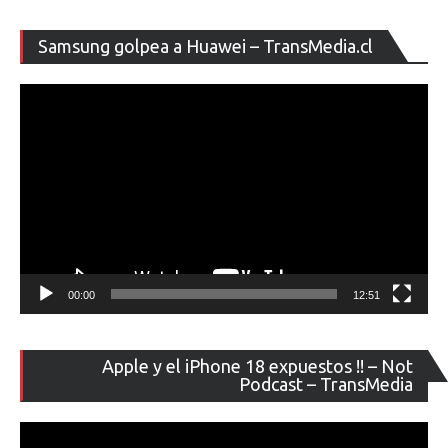
de
entradas
Re
Samsung golpea a Huawei – TransMedia.cl
de
ví
00:00
12:51
Re
Apple y el iPhone 18 expuestos !! – Not
de
Podcast – TransMedia
ví