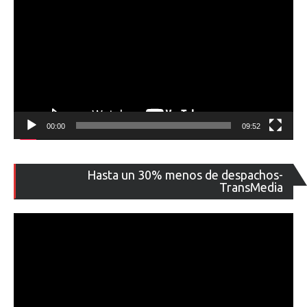
00:00
09:52
Re
Hasta un 30% menos de despachos-
de
TransMedia
ví