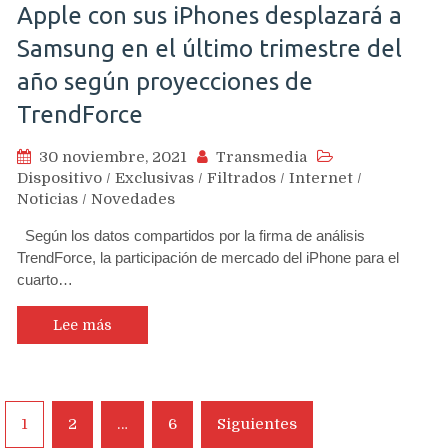
Apple con sus iPhones desplazará a
Samsung en el último trimestre del
año según proyecciones de
TrendForce
30 noviembre, 2021
Transmedia
Dispositivo
/
Exclusivas
/
Filtrados
/
Internet
/
Noticias
/
Novedades
Según los datos compartidos por la firma de análisis
TrendForce, la participación de mercado del iPhone para el
cuarto…
Lee más
Navegación
1
2
…
6
Siguientes