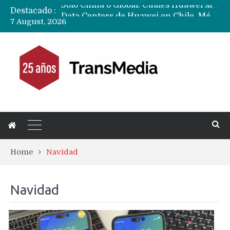
Destacado :
Data Centers de Huawei en Chile, México, Brasil,Perú y Argentina podrían verse afectados por arremetida de EE.UU
7 August, 2026
Fabricantes suben precios de teléfonos y ganan más dinero en un mercado donde Xiaomi alerta por no mejorar ventas
Home
Navidad
Navidad