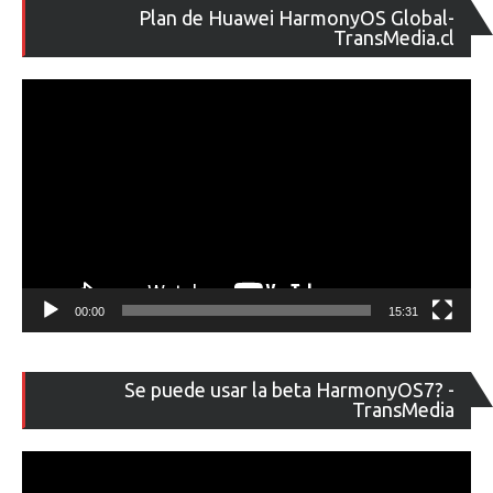
Re
Plan de Huawei HarmonyOS Global-
de
TransMedia.cl
ví
00:00
15:31
Re
Se puede usar la beta HarmonyOS7? -
de
TransMedia
ví