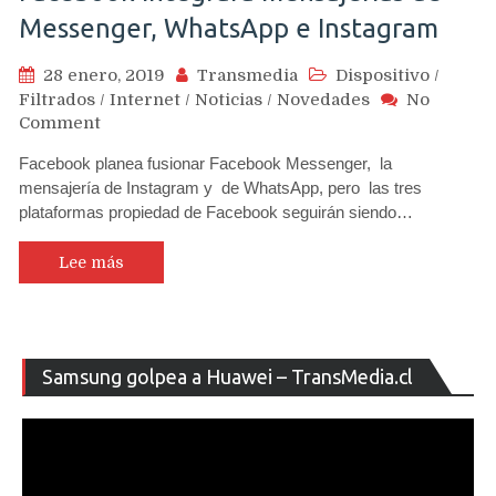
Messenger, WhatsApp e Instagram
28 enero, 2019
Transmedia
Dispositivo
/
Filtrados
/
Internet
/
Noticias
/
Novedades
No
on
Comment
Facebook
Facebook planea fusionar Facebook Messenger, la
integrará
mensajería de Instagram y de WhatsApp, pero las tres
mensajerías
plataformas propiedad de Facebook seguirán siendo…
de
Messenger,
WhatsApp
Lee más
e
Instagram
Re
Samsung golpea a Huawei – TransMedia.cl
de
ví