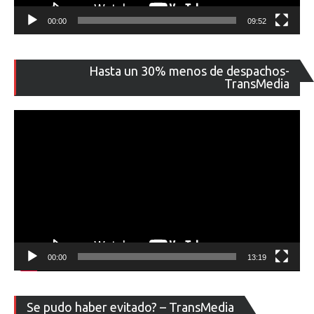
00:00
09:52
Re
Hasta un 30% menos de despachos-
de
TransMedia
ví
00:00
13:19
Re
Se pudo haber evitado? – TransMedia