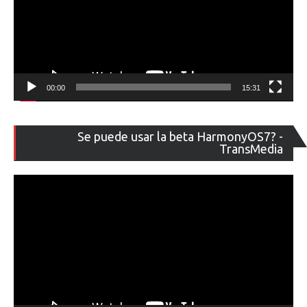
00:00
15:31
Re
Se puede usar la beta HarmonyOS7? -
de
TransMedia
ví