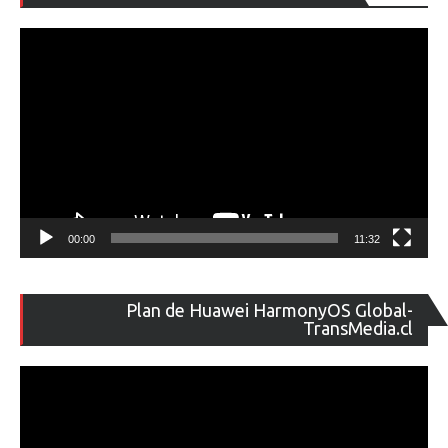
de
ví
00:00
11:32
Re
Plan de Huawei HarmonyOS Global-
de
TransMedia.cl
ví