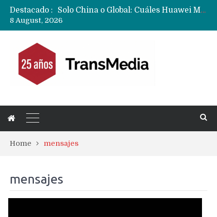
Solo China o Global: Cuáles Huawei MateBook, MatePad y Nova llegarán a Europa y LATAM?
Destacado :
Data Centers de Huawei en Chile, México, Brasil,Perú y Argentina podrían verse afectados por arremetida de EE.UU
8 August, 2026
Fabricantes suben precios de teléfonos y ganan más dinero en un mercado donde Xiaomi alerta por no mejorar ventas
Home
mensajes
mensajes