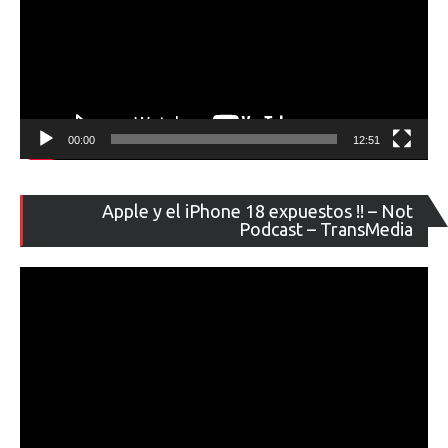
00:00
12:51
Re
Apple y el iPhone 18 expuestos !! – Not
de
Podcast – TransMedia
ví