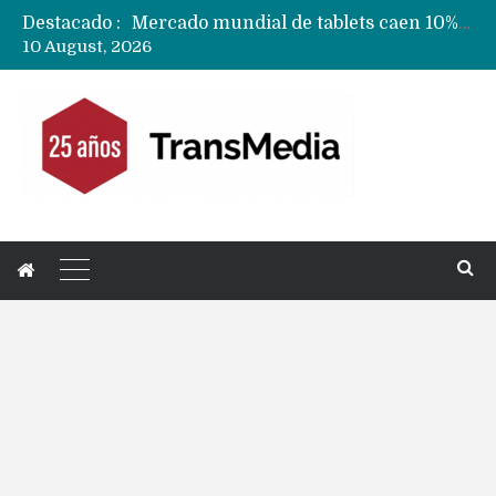
Destacado :
Fabricantes suben precios de teléfonos y ganan más dinero en un mercado donde Xiaomi alerta por no mejorar ventas
10 August, 2026
Apple podría subir los precios de sus iPhone 17 a nivel mundial este lunes