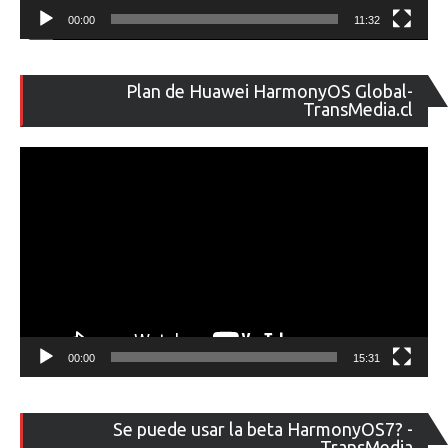
00:00
11:32
Re
Plan de Huawei HarmonyOS Global-
de
TransMedia.cl
ví
00:00
15:31
Re
Se puede usar la beta HarmonyOS7? -
de
TransMedia