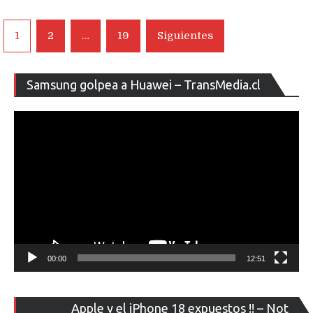
Navegación
1
2
…
19
Siguientes
de
entradas
Re
Samsung golpea a Huawei – TransMedia.cl
de
ví
00:00
12:51
Re
Apple y el iPhone 18 expuestos !! – Not