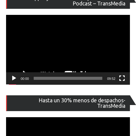
de
Podcast – TransMedia
ví
00:00
09:52
Re
Hasta un 30% menos de despachos-
de
TransMedia
ví