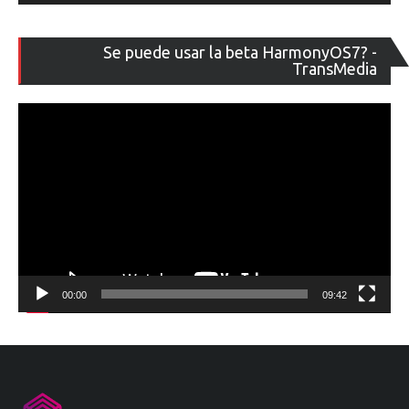
Re
Se puede usar la beta HarmonyOS7? -
de
TransMedia
ví
00:00
09:42