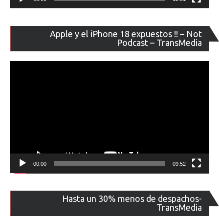
Re
Apple y el iPhone 18 expuestos !! – Not
de
Podcast – TransMedia
ví
00:00
09:52
Re
Hasta un 30% menos de despachos-
de
TransMedia
ví