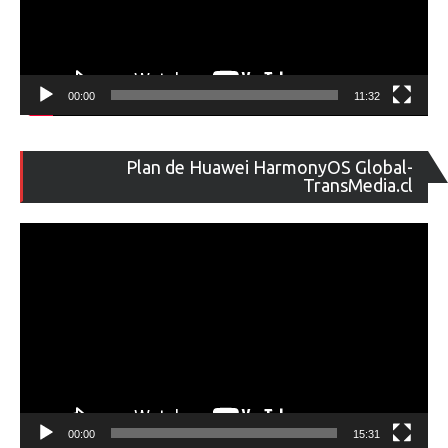
00:00
11:32
Re
Plan de Huawei HarmonyOS Global-
de
TransMedia.cl
ví
00:00
15:31