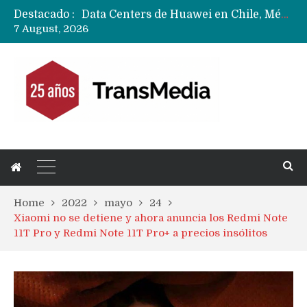
Destacado :
Data Centers de Huawei en Chile, México, Brasil,Perú y Argentina podrían verse afectados por arremetida de EE.UU
7 August, 2026
Fabricantes suben precios de teléfonos y ganan más dinero en un mercado donde Xiaomi alerta por no mejorar ventas
Home
2022
mayo
24
Xiaomi no se detiene y ahora anuncia los Redmi Note
11T Pro y Redmi Note 11T Pro+ a precios insólitos