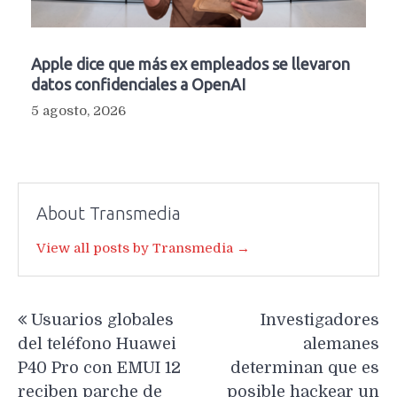
Apple dice que más ex empleados se llevaron
datos confidenciales a OpenAI
5 agosto, 2026
About Transmedia
View all posts by Transmedia →
Navegación
Usuarios globales
Investigadores
de
del teléfono Huawei
alemanes
entradas
P40 Pro con EMUI 12
determinan que es
reciben parche de
posible hackear un