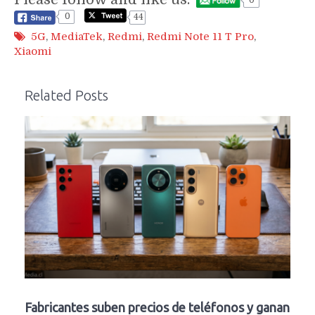
0
0
44
5G
,
MediaTek
,
Redmi
,
Redmi Note 11 T Pro
,
Xiaomi
Related Posts
Fabricantes suben precios de teléfonos y ganan