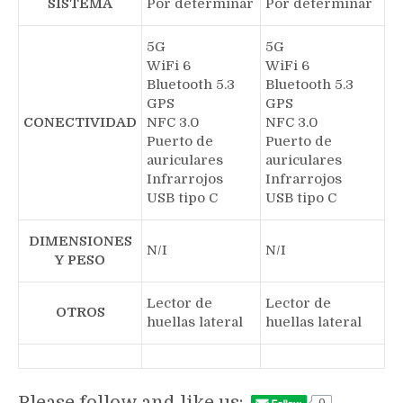
SISTEMA
Por determinar
Por determinar
5G
5G
WiFi 6
WiFi 6
Bluetooth 5.3
Bluetooth 5.3
GPS
GPS
CONECTIVIDAD
NFC 3.0
NFC 3.0
Puerto de
Puerto de
auriculares
auriculares
Infrarrojos
Infrarrojos
USB tipo C
USB tipo C
DIMENSIONES
N/I
N/I
Y PESO
Lector de
Lector de
OTROS
huellas lateral
huellas lateral
Please follow and like us: