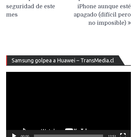
seguridad de este
iPhone aunque esté
mes
apagado (difícil pero
no imposible)
Re
Samsung golpea a Huawei – TransMedia.cl
de
ví
00:00
12:51