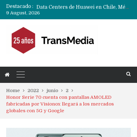
Destacado :
Data Centers de Huawei en Chile, México, Brasil,Perú y Argentina podrían verse afectados por arremetida de EE.UU
9 August, 2026
Fabricantes suben precios de teléfonos y ganan más dinero en un mercado donde Xiaomi alerta por no mejorar ventas
Home
2022
junio
2
Honor Serie 70 cuenta con pantallas AMOLED
fabricadas por Visionox llegará a los mercados
globales con 5G y Google