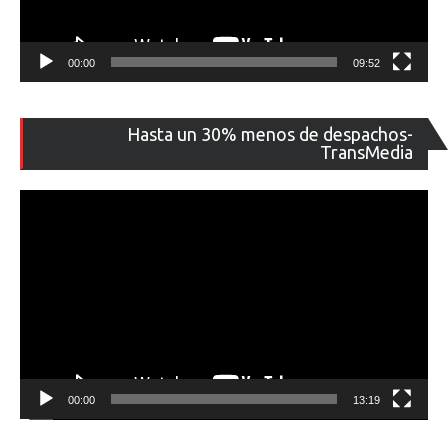
00:00
09:52
Re
Hasta un 30% menos de despachos-
de
TransMedia
ví
00:00
13:19