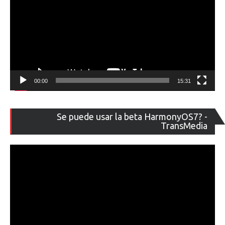
00:00
15:31
Re
Se puede usar la beta HarmonyOS7? -
de
TransMedia
ví