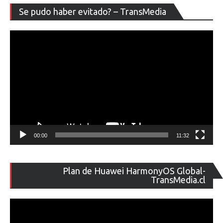
Re
Se pudo haber evitado? – TransMedia
de
ví
00:00
11:32
Re
Plan de Huawei HarmonyOS Global-
de
TransMedia.cl
ví