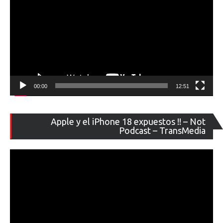
00:00
12:51
Re
Apple y el iPhone 18 expuestos !! – Not
de
Podcast – TransMedia
ví