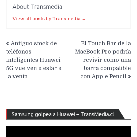
About Transmedia
View all posts by Transmedia →
Navegación
Antiguo stock de
El Touch Bar de la
de
teléfonos
MacBook Pro podría
entradas
inteligentes Huawei
revivir como una
5G vuelven a estar a
barra compatible
la venta
con Apple Pencil
Re
Samsung golpea a Huawei – TransMedia.cl
de
ví