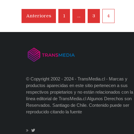
teléfonos
flexibles
Navegación
Anteriores
1
…
3
4
anunciando
de
su
Mate
entradas
X
© Copyright 2002 - 2024 - TransMedia.cl - Marcas y
productos aparecidas en este sitio pertenecen a sus
respectivos propietarios y no están relacionados con la
línea editorial de TransMedia.cl Algunos Derechos son
Reservados. Santiago de Chile. Contenido puede ser
reproducido citando la fuente