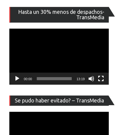
Reproducto
Hasta un 30% menos de despachos-
de
TransMedia
vídeo
00:00
13:19
Reproducto
Se pudo haber evitado? – TransMedia
de
vídeo