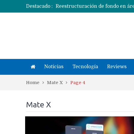
Destacado :
Apple dice que más ex empleados 
Noticias
Tecnología
Reviews
Home
Mate X
Page 4
Mate X