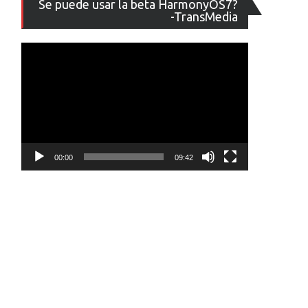
Se puede usar la beta HarmonyOS7?
de
-TransMedia
vídeo
00:00
09:42