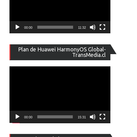
n
ppo
00:00
11:32
resenta
u
ototipo
Reproducto
Plan de Huawei HarmonyOS Global-
e
de
TransMedia.cl
léfono
vídeo
legable
xactamente
ual
legable
uawei
ateX
00:00
15:31
Reproducto