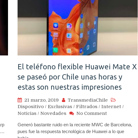
El teléfono flexible Huawei Mate X
se paseó por Chile unas horas y
estas son nuestras impresiones
21 marzo, 2019
TransmediaChile
Dispositivo
/
Exclusivas
/
Filtrados
/
Internet
/
on
Noticias
/
Novedades
No Comment
n
El
arp
Generó bastante ruido en la reciente MWC de Barcelona,
teléfono
se…
pues fue la respuesta tecnológica de Huawei a lo que
flexible