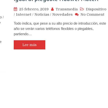
25 febrero, 2019
Transmedia
Dispositivo
o
/
Internet
/
Noticias
/
Novedades
No Comment
o
/
O
o
Todo indica, que pese a su alto precio de introducción, este
p
año se verán varios teléfonos flexibles o plegables,
s
partiendo…
pr
d
e
te
Lee más
p
e
ig
al
p
H
M