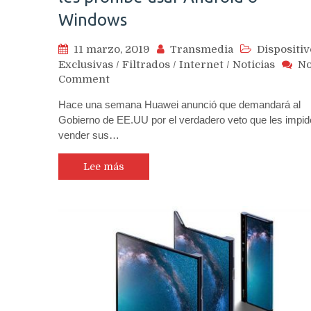
Windows
11 marzo, 2019
Transmedia
Dispositiv
Exclusivas
/
Filtrados
/
Internet
/
Noticias
N
on
Comment
Huawei
Hace una semana Huawei anunció que demandará al
advierte
Gobierno de EE.UU por el verdadero veto que les impid
que
vender sus…
tienen
listo
su
Lee más
propio
sistema
operativo
si
EE.UU
les
prohíbe
usar
Android