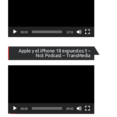
00:00
12:51
Reproducto
Apple y el iPhone 18 expuestos !! –
de
Not Podcast – TransMedia
vídeo
00:00
09:52