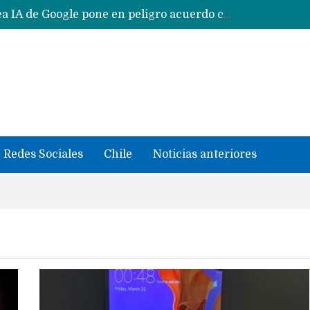
Reestructuración de fondo en área IA de Google pone en peligro acuerdo con Apple y salvataje de Siri
CXMT le dice NO a la venta de sus memorias a Apple y dará prioridad a Huawei y Xiaomi
Sailfish OS la «joya» de sistema operativo que Europa planea financiar para competir contra Android, iOS y HarmonyOS
se llevaron datos confidenciales a OpenAI
Solo China o Global: Cuáles Huawei MateBook, MatePad y Nova llegarán a Europa y LATAM?
Data Centers de Huawei en Chile, México, Brasil,Perú y Argentina podrían verse afectados por arremetida de EE.UU
Fabricantes suben precios de teléfonos y ganan más dinero en un mercado donde Xiaomi alerta por no mejorar ventas
Redes Sociales
Chile
Noticias anteriores