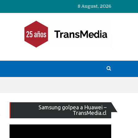
8 August, 2026
Reproducto
Samsung golpea a Huawei –
de
TransMedia.cl
vídeo