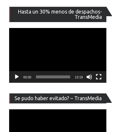
Reproducto
Hasta un 30% menos de despachos-
de
TransMedia
vídeo
00:00
13:19
Reproducto
Se pudo haber evitado? – TransMedia
de
vídeo