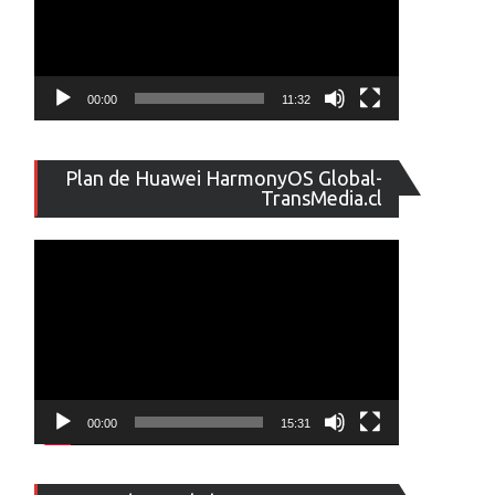
00:00
11:32
Reproducto
Plan de Huawei HarmonyOS Global-
de
TransMedia.cl
vídeo
00:00
15:31
Reproducto