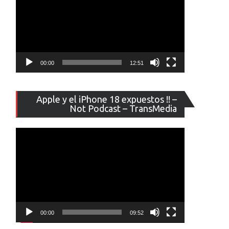
00:00
12:51
Reproducto
Apple y el iPhone 18 expuestos !! –
de
Not Podcast – TransMedia
vídeo
00:00
09:52