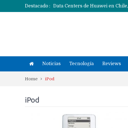
Destacado :
Ecosistema Apple: cómo elegir el
Apple dice que más ex empleados 
Noticias
Tecnología
Reviews
Home
iPod
iPod