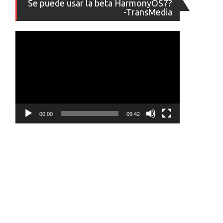
Se puede usar la beta HarmonyOS7?
de
-TransMedia
vídeo
00:00
09:42