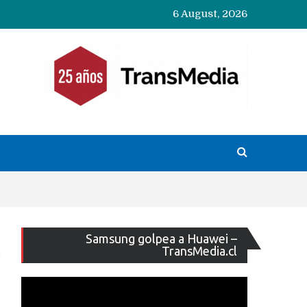
6 August, 2026
Reproducto
Samsung golpea a Huawei –
de
TransMedia.cl
vídeo