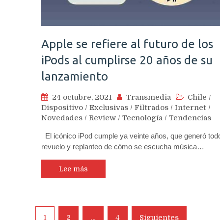
Apple se refiere al futuro de los
iPods al cumplirse 20 años de su
lanzamiento
24 octubre, 2021
Transmedia
Chile
/
Dispositivo
/
Exclusivas
/
Filtrados
/
Internet
/
Novedades
/
Review
/
Tecnología
/
Tendencias
El icónico iPod cumple ya veinte años, que generó tod
revuelo y replanteo de cómo se escucha música…
Lee más
Navegación
1
2
…
4
Siguientes