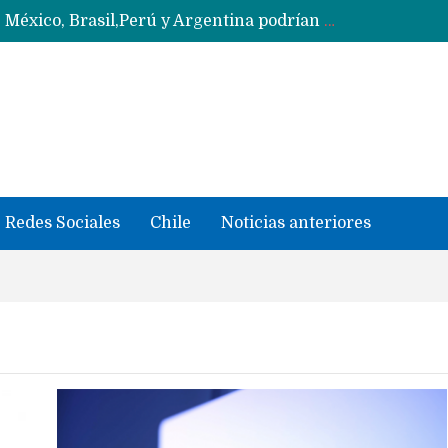
Data Centers de Huawei en Chile, México, Brasil,Perú y Argentina podrían verse afectados por arremetida de EE.UU
Ahora Honor copia diseño de los anillos traseros con pantalla del fabricante Oppo
Con un «desliz» en los precios que fue corregido los Huawei MateBook Fold con Kirin X90 Plus ya son oficiales y se quedan en China
Masiva filtración del Apple iPhone Fold (Ultra) con todas sus características, precios y opciones
 iPhone según tu uso
Nuevas filtraciones del Mate 90 Pro Max apuntan a potenciar las cámaras y pantalla OLED doble capa
se llevaron datos confidenciales a OpenAI
Redes Sociales
Chile
Noticias anteriores