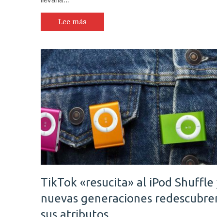
Lee más
TikTok «resucita» al iPod Shuffle
nuevas generaciones redescubre
sus atributos