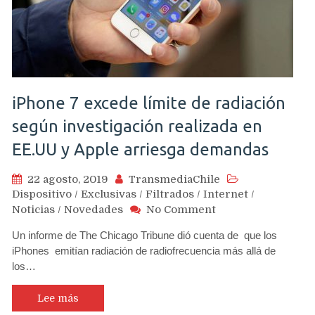
iPhone 7 excede límite de radiación
según investigación realizada en
EE.UU y Apple arriesga demandas
22 agosto, 2019
TransmediaChile
Dispositivo
/
Exclusivas
/
Filtrados
/
Internet
/
on
Noticias
/
Novedades
No Comment
iPhone
Un informe de The Chicago Tribune dió cuenta de que los
7
iPhones emitían radiación de radiofrecuencia más allá de
excede
los…
límite
de
radiación
Lee más
según