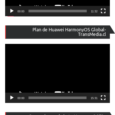
00:00
11:32
Re
Plan de Huawei HarmonyOS Global-
de
TransMedia.cl
ví
00:00
15:31
Re