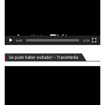
00:00
13:19
Re
Se pudo haber evitado? – TransMedia
de
ví