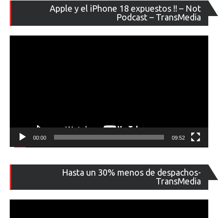
Re
Apple y el iPhone 18 expuestos !! – Not
de
Podcast – TransMedia
ví
00:00
09:52
Re
Hasta un 30% menos de despachos-
de
TransMedia
ví