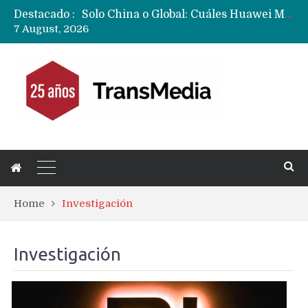
Solo China o Global: Cuáles Huawei MateBook, MatePad y Nova llegarán a Europa y LATAM?
Destacado :
Data Centers de Huawei en Chile, México, Brasil,Perú y Argentina podrían verse afectados por arremetida de EE.UU
7 August, 2026
Fabricantes suben precios de teléfonos y ganan más dinero en un mercado donde Xiaomi alerta por no mejorar ventas
Home
Investigación
Investigación