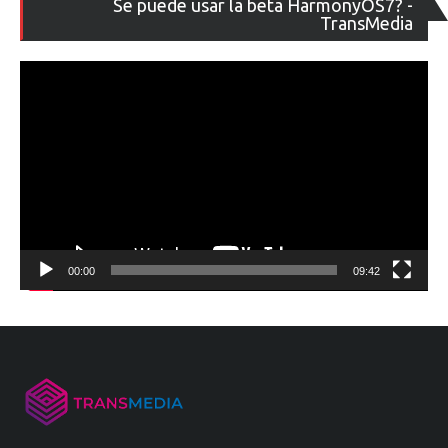
Se puede usar la beta HarmonyOS7? -
de
TransMedia
ví
00:00
09:42