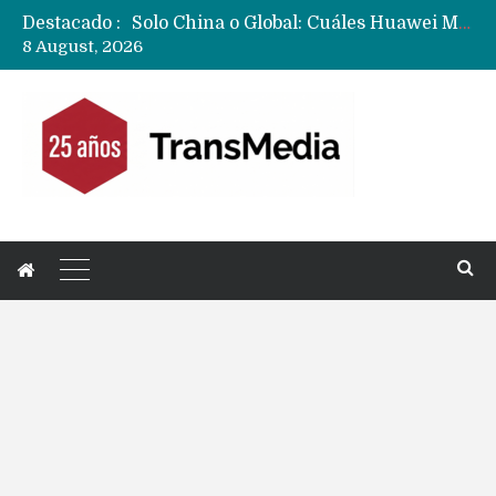
Destacado :
Data Centers de Huawei en Chile, México, Brasil,Perú y Argentina podrían verse afectados por arremetida de EE.UU
8 August, 2026
Fabricantes suben precios de teléfonos y ganan más dinero en un mercado donde Xiaomi alerta por no mejorar ventas