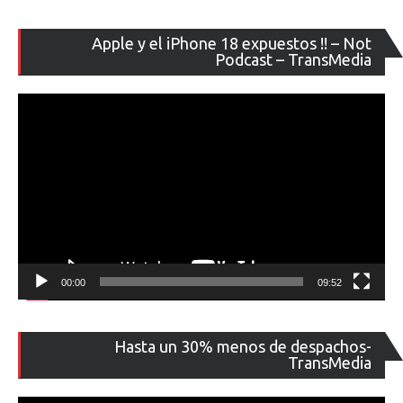
Re
Apple y el iPhone 18 expuestos !! – Not
de
Podcast – TransMedia
ví
00:00
09:52
Re
Hasta un 30% menos de despachos-
de
TransMedia
ví