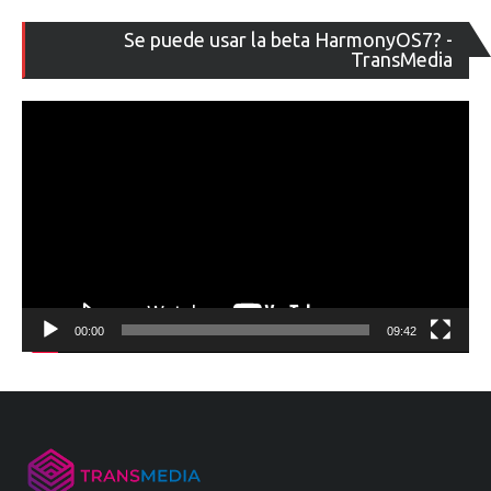
Re
Se puede usar la beta HarmonyOS7? -
de
TransMedia
ví
00:00
09:42