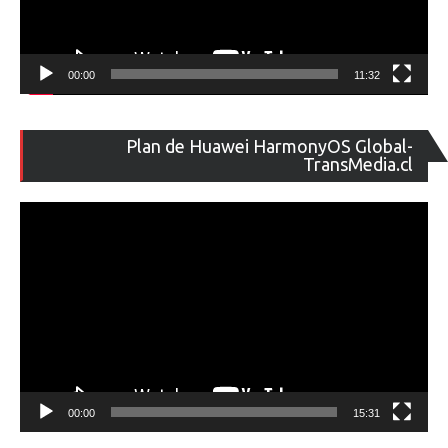
00:00
11:32
Re
Plan de Huawei HarmonyOS Global-
de
TransMedia.cl
ví
00:00
15:31