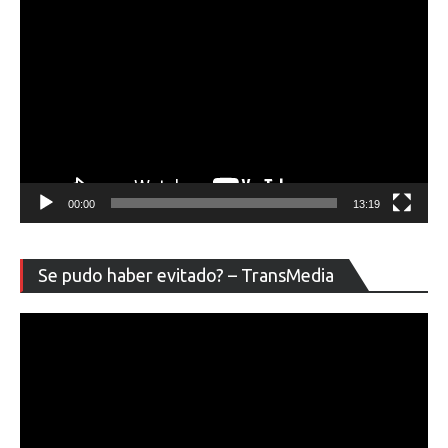
00:00
13:19
Re
Se pudo haber evitado? – TransMedia
de
ví