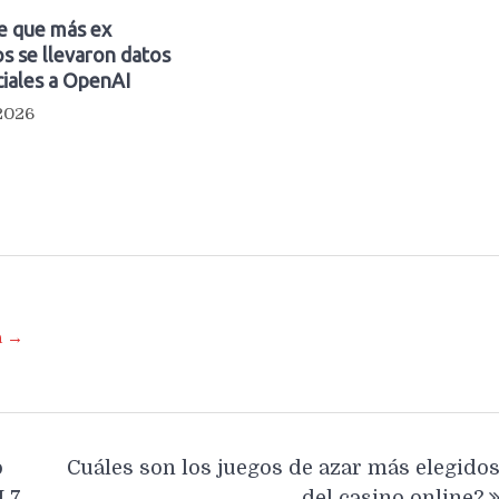
e que más ex
s se llevaron datos
iales a OpenAI
 2026
a →
o
Cuáles son los juegos de azar más elegido
 7
del casino online?