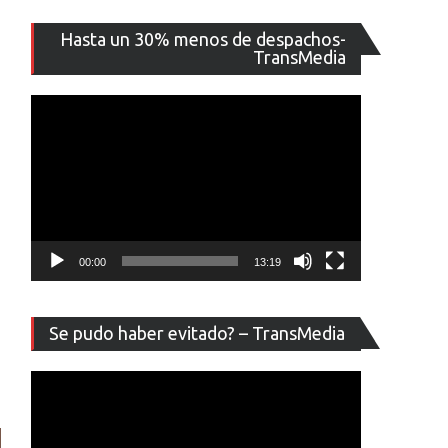
Reproducto
Hasta un 30% menos de despachos-
de
TransMedia
vídeo
00:00
13:19
Reproducto
Se pudo haber evitado? – TransMedia
de
s
vídeo