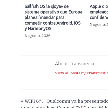
Sailfish OS la «joya» de
Apple dic
sistema operativo que Europa
empleado
planea financiar para
confidenc
competir contra Android, iOS
5 agosto,
y HarmonyOS
6 agosto, 2026
About Transmedia
View all posts by Transmedi
Navegación
WIFI 6? … Qualcomm ya ha presentad
de
nuevo chip Fast Connect 7800 para WIFI