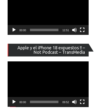
00:00
12:51
Reproducto
Apple y el iPhone 18 expuestos !! –
de
Not Podcast – TransMedia
vídeo
00:00
09:52