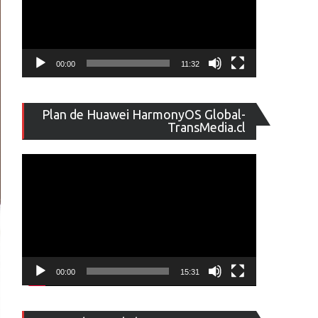
00:00
11:32
Reproducto
Plan de Huawei HarmonyOS Global-
de
TransMedia.cl
vídeo
00:00
15:31
Reproducto