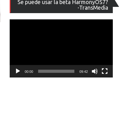
Se puede usar la beta HarmonyOS7?
de
-TransMedia
vídeo
00:00
09:42