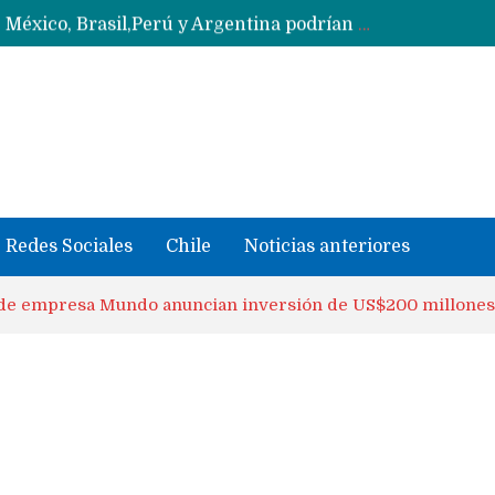
Data Centers de Huawei en Chile, México, Brasil,Perú y Argentina podrían verse afectados por arremetida de EE.UU
Fabricantes suben precios de teléfonos y ganan más dinero en un mercado donde Xiaomi alerta por no mejorar ventas
Redes Sociales
Chile
Noticias anteriores
de empresa Mundo anuncian inversión de US$200 millones 