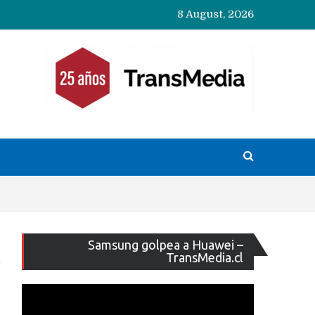
8 August, 2026
Reproducto
Samsung golpea a Huawei –
de
TransMedia.cl
vídeo