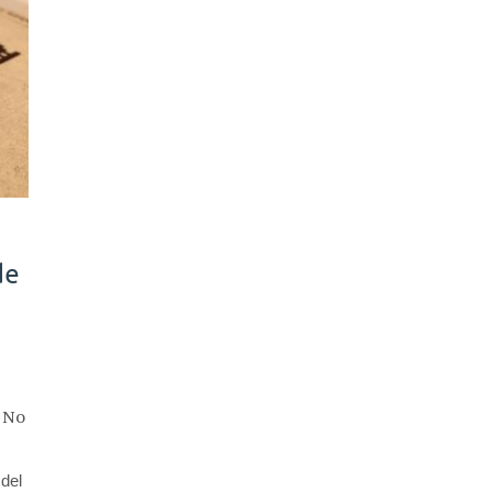
de
No
 del