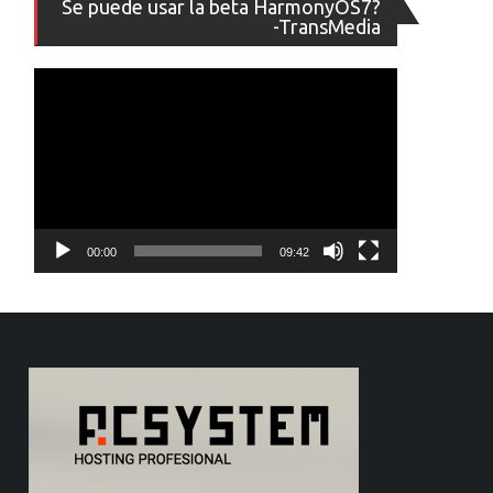
Se puede usar la beta HarmonyOS7?
de
-TransMedia
vídeo
00:00
09:42