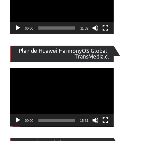
00:00
11:32
Reproducto
Plan de Huawei HarmonyOS Global-
de
TransMedia.cl
vídeo
00:00
15:31
Reproducto