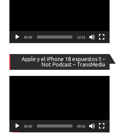
00:00
12:51
Reproducto
Apple y el iPhone 18 expuestos !! –
de
Not Podcast – TransMedia
vídeo
00:00
09:52