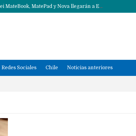
Solo China o Global: Cuáles Huawei MateBook, MatePad y Nova llegarán a Europa y LATAM?
Data Centers de Huawei en Chile, México, Brasil,Perú y Argentina podrían verse afectados por arremetida de EE.UU
Fabricantes suben precios de teléfonos y ganan más dinero en un mercado donde Xiaomi alerta por no mejorar ventas
Redes Sociales
Chile
Noticias anteriores