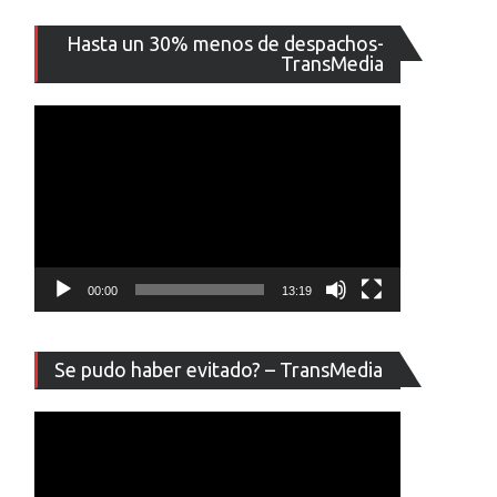
Reproducto
Hasta un 30% menos de despachos-
de
TransMedia
vídeo
00:00
13:19
Reproducto
Se pudo haber evitado? – TransMedia
de
vídeo