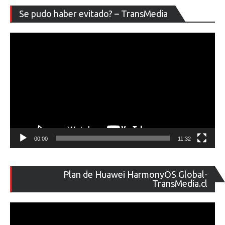
Re
Se pudo haber evitado? – TransMedia
de
ví
00:00
11:32
Re
Plan de Huawei HarmonyOS Global-
de
TransMedia.cl
ví