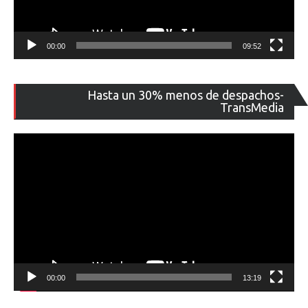
00:00
09:52
Re
Hasta un 30% menos de despachos-
de
TransMedia
ví
00:00
13:19