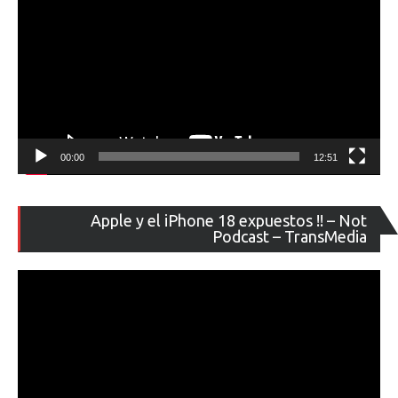
00:00
12:51
Re
Apple y el iPhone 18 expuestos !! – Not
de
Podcast – TransMedia
ví