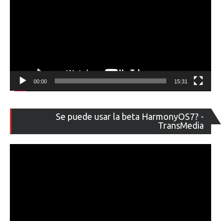
00:00
15:31
Re
Se puede usar la beta HarmonyOS7? -
de
TransMedia
ví