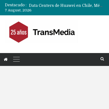
Destacado :
Data Centers de Huawei en Chile, México, Brasil,Perú y Argentina podrían verse afectados por arremetida de EE.UU
7 August, 2026
Fabricantes suben precios de teléfonos y ganan más dinero en un mercado donde Xiaomi alerta por no mejorar ventas