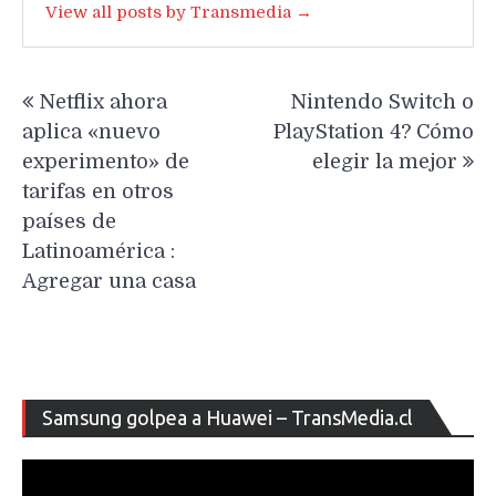
View all posts by Transmedia →
Navegación
Netflix ahora
Nintendo Switch o
de
aplica «nuevo
PlayStation 4? Cómo
entradas
experimento» de
elegir la mejor
tarifas en otros
países de
Latinoamérica :
Agregar una casa
Re
Samsung golpea a Huawei – TransMedia.cl
de
ví